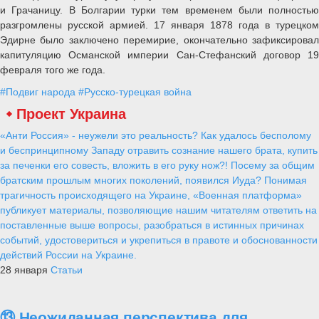
и Грачаницу. В Болгарии турки тем временем были полностью
разгромлены русской армией. 17 января 1878 года в турецком
Эдирне было заключено перемирие, окончательно зафиксировал
капитуляцию Османской империи Сан-Стефанский договор 19
февраля того же года.
#Подвиг народа
#Русско-турецкая война
Проект Украина
«Анти Россия» - неужели это реальность? Как удалось бесполому
и беспринципному Западу отравить сознание нашего брата, купить
за печенки его совесть, вложить в его руку нож?! Посему за общим
братским прошлым многих поколений, появился Иуда? Понимая
трагичность происходящего на Украине, «Военная платформа»
публикует материалы, позволяющие нашим читателям ответить на
поставленные выше вопросы, разобраться в истинных причинах
событий, удостовериться и укрепиться в правоте и обоснованности
действий России на Украине.
28 января
Статьи
⑬ Неожиданная перспектива для