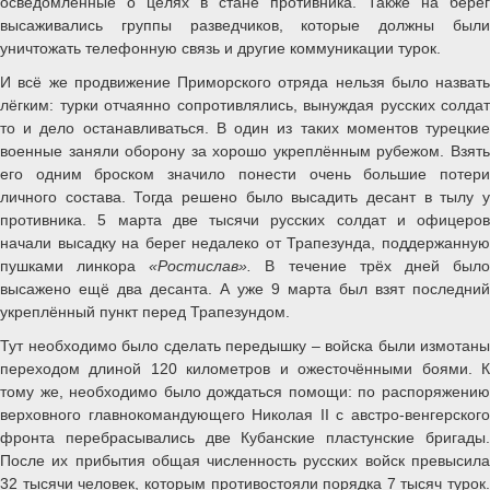
осведомлённые о целях в стане противника. Также на берег
высаживались группы разведчиков, которые должны были
уничтожать телефонную связь и другие коммуникации турок.
И всё же продвижение Приморского отряда нельзя было назвать
лёгким: турки отчаянно сопротивлялись, вынуждая русских солдат
то и дело останавливаться. В один из таких моментов турецкие
военные заняли оборону за хорошо укреплённым рубежом. Взять
его одним броском значило понести очень большие потери
личного состава. Тогда решено было высадить десант в тылу у
противника. 5 марта две тысячи русских солдат и офицеров
начали высадку на берег недалеко от Трапезунда, поддержанную
пушками линкора
«Ростислав».
В течение трёх дней был
высажено ещё два десанта. А уже 9 марта был взят последний
укреплённый пункт перед Трапезундом.
Тут необходимо было сделать передышку – войска были измотаны
переходом длиной 120 километров и ожесточёнными боями. К
тому же, необходимо было дождаться помощи: по распоряжению
верховного главнокомандующего Николая II с австро-венгерского
фронта перебрасывались две Кубанские пластунские бригады.
После их прибытия общая численность русских войск превысила
32 тысячи человек, которым противостояли порядка 7 тысяч турок.