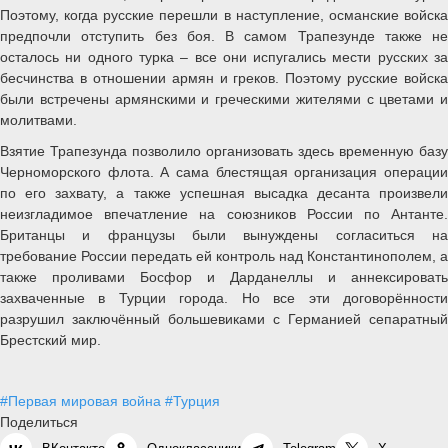
Поэтому, когда русские перешли в наступление, османские войска
предпочли отступить без боя. В самом Трапезунде также не
осталось ни одного турка – все они испугались мести русских за
бесчинства в отношении армян и греков. Поэтому русские войска
были встречены армянскими и греческими жителями с цветами и
молитвами.
Взятие Трапезунда позволило организовать здесь временную базу
Черноморского флота. А сама блестящая организация операции
по его захвату, а также успешная высадка десанта произвели
неизгладимое впечатление на союзников России по Антанте.
Британцы и французы были вынуждены согласиться на
требование России передать ей контроль над Константинополем, а
также проливами Босфор и Дарданеллы и аннексировать
захваченные в Турции города. Но все эти договорённости
разрушил заключённый большевиками с Германией сепаратный
Брестский мир.
#Первая мировая война
#Турция
Поделиться