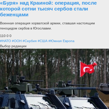
«Буря» над Краиной: операция, после
которой сотни тысяч сербов стали
беженцами
Военная операция хорватской армии, ставшая настоящим
геноцидом сербов в Югославии.
110
0
0
#НАТО
#ООН
#Сербия
#США
#Южная Европа
Выбор редакции