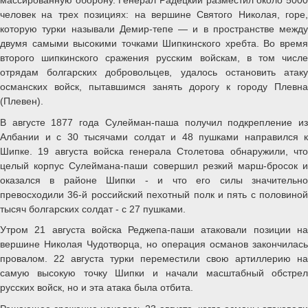
человек на трех позициях: на вершине Святого Николая, горе,
которую турки называли Демир-тепе — и в пространстве между
двумя самыми высокими точками Шипкинского хребта. Во время
второго шипкинского сражения русским войскам, в том числе
отрядам болгарских добровольцев, удалось остановить атаку
османских войск, пытавшимся занять дорогу к городу Плевна
(Плевен).
В августе 1877 года Сулейман-паша получил подкрепление из
Албании и с 30 тысячами солдат и 48 пушками направился к
Шипке. 19 августа войска генерала Столетова обнаружили, что
целый корпус Сулеймана-паши совершил резкий марш-бросок и
оказался в районе Шипки - и что его силы значительно
превосходили 36-й российский пехотный полк и пять с половиной
тысяч болгарских солдат - с 27 пушками.
Утром 21 августа войска Реджепа-паши атаковали позиции на
вершине Николая Чудотворца, но операция османов закончилась
провалом. 22 августа турки переместили свою артиллерию на
самую высокую точку Шипки и начали масштабный обстрел
русских войск, но и эта атака была отбита.