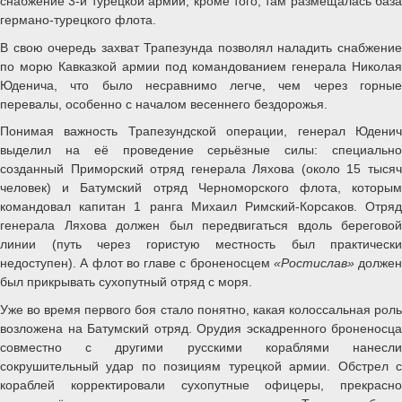
снабжение 3-й турецкой армии, кроме того, там размещалась база
германо-турецкого флота.
В свою очередь захват Трапезунда позволял наладить снабжение
по морю Кавказкой армии под командованием генерала Николая
Юденича, что было несравнимо легче, чем через горные
перевалы, особенно с началом весеннего бездорожья.
Понимая важность Трапезундской операции, генерал Юденич
выделил на её проведение серьёзные силы: специально
созданный Приморский отряд генерала Ляхова (около 15 тысяч
человек) и Батумский отряд Черноморского флота, которым
командовал капитан 1 ранга Михаил Римский-Корсаков. Отряд
генерала Ляхова должен был передвигаться вдоль береговой
линии (путь через гористую местность был практически
недоступен). А флот во главе с броненосцем
«Ростислав»
должен
был прикрывать сухопутный отряд с моря.
Уже во время первого боя стало понятно, какая колоссальная роль
возложена на Батумский отряд. Орудия эскадренного броненосца
совместно с другими русскими кораблями нанесли
сокрушительный удар по позициям турецкой армии. Обстрел с
кораблей корректировали сухопутные офицеры, прекрасно