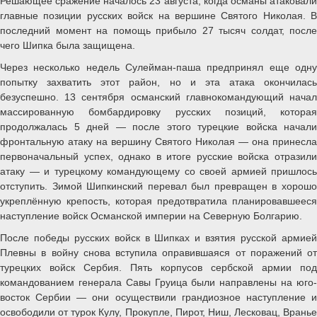
Решающее сражение началось 23 августа, когда османы атаковали
главные позиции русских войск на вершине Святого Николая. В
последний момент на помощь прибыло 27 тысяч солдат, после
чего Шипка была защищена.
Через несколько недель Сулейман-паша предпринял еще одну
попытку захватить этот район, но и эта атака окончилась
безуспешно. 13 сентября османский главнокомандующий начал
массированную бомбардировку русских позиций, которая
продолжалась 5 дней — после этого турецкие войска начали
фронтальную атаку на вершину Святого Николая — она принесла
первоначальный успех, однако в итоге русские войска отразили
атаку — и турецкому командующему со своей армией пришлось
отступить. Зимой Шипкинский перевал был превращен в хорошо
укреплённую крепость, которая предотвратила планировавшееся
наступление войск Османской империи на Северную Болгарию.
После победы русских войск в Шипках и взятия русской армией
Плевны в войну снова вступила оправившаяся от поражений от
турецких войск Сербия. Пять корпусов сербской армии под
командованием генерала Савы Груица были направлены на юго-
восток Сербии — они осуществили грандиозное наступление и
освободили от турок Кулу, Прокупле, Пирот, Ниш, Лесковац, Вранье