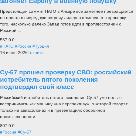
загоняет Европу в военную ловушку
Предстоящий саммит НАТО в Анкаре все заметнее превращается
не просто в очередную встречу лидеров альянса, а в проверку
того, насколько далеко Запад готов идти в противостоянии с
Россией....
567
0
0
#НАТО
#Россия
#Турция
16 июня 2026
Техника
Су-57 прошел проверку СВО: российский
истребитель пятого поколения
подтвердил свой класс
Российский истребитель пятого поколения Су-57 уже нельзя
воспринимать как машину «на перспективу», о которой говорят
только на авиасалонах и в презентациях оборонной
промышленности.
807
0
0
#Россия
#Су-57