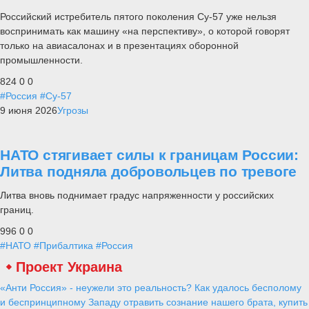
Российский истребитель пятого поколения Су-57 уже нельзя
воспринимать как машину «на перспективу», о которой говорят
только на авиасалонах и в презентациях оборонной
промышленности.
824
0
0
#Россия
#Су-57
9 июня 2026
Угрозы
НАТО стягивает силы к границам России:
Литва подняла добровольцев по тревоге
Литва вновь поднимает градус напряженности у российских
границ.
996
0
0
#НАТО
#Прибалтика
#Россия
Проект Украина
«Анти Россия» - неужели это реальность? Как удалось бесполому
и беспринципному Западу отравить сознание нашего брата, купить