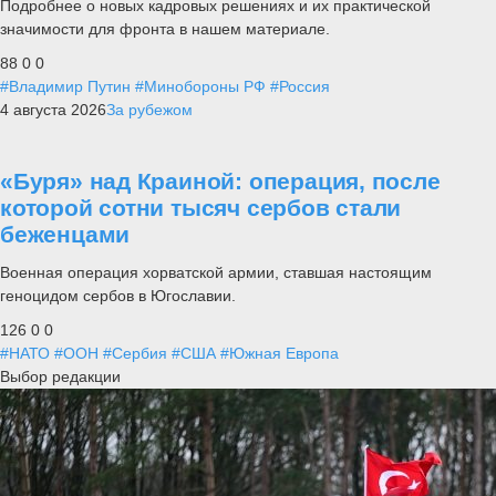
Подробнее о новых кадровых решениях и их практической
значимости для фронта в нашем материале.
88
0
0
#Владимир Путин
#Минобороны РФ
#Россия
4 августа 2026
За рубежом
«Буря» над Краиной: операция, после
которой сотни тысяч сербов стали
беженцами
Военная операция хорватской армии, ставшая настоящим
геноцидом сербов в Югославии.
126
0
0
#НАТО
#ООН
#Сербия
#США
#Южная Европа
Выбор редакции