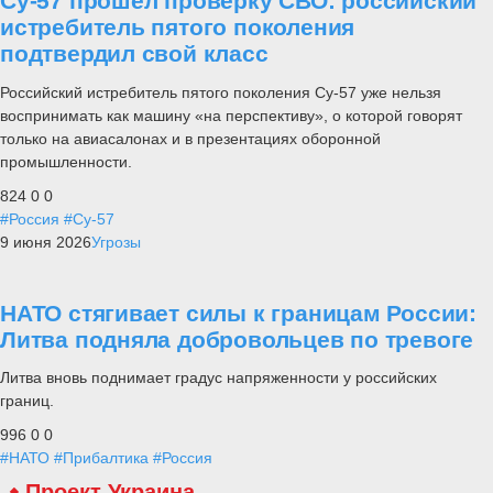
Су-57 прошел проверку СВО: российский
истребитель пятого поколения
подтвердил свой класс
Российский истребитель пятого поколения Су-57 уже нельзя
воспринимать как машину «на перспективу», о которой говорят
только на авиасалонах и в презентациях оборонной
промышленности.
824
0
0
#Россия
#Су-57
9 июня 2026
Угрозы
НАТО стягивает силы к границам России:
Литва подняла добровольцев по тревоге
Литва вновь поднимает градус напряженности у российских
границ.
996
0
0
#НАТО
#Прибалтика
#Россия
Проект Украина