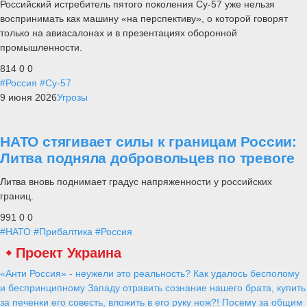
Российский истребитель пятого поколения Су-57 уже нельзя
воспринимать как машину «на перспективу», о которой говорят
только на авиасалонах и в презентациях оборонной
промышленности.
814
0
0
#Россия
#Су-57
9 июня 2026
Угрозы
НАТО стягивает силы к границам России:
Литва подняла добровольцев по тревоге
Литва вновь поднимает градус напряженности у российских
границ.
991
0
0
#НАТО
#Прибалтика
#Россия
Проект Украина
«Анти Россия» - неужели это реальность? Как удалось бесполому
и беспринципному Западу отравить сознание нашего брата, купить
за печенки его совесть, вложить в его руку нож?! Посему за общим