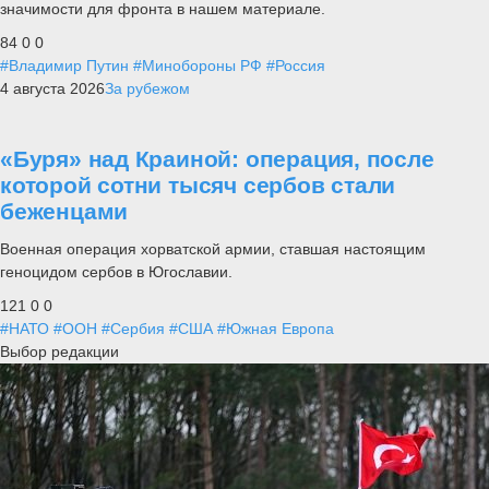
значимости для фронта в нашем материале.
84
0
0
#Владимир Путин
#Минобороны РФ
#Россия
4 августа 2026
За рубежом
«Буря» над Краиной: операция, после
которой сотни тысяч сербов стали
беженцами
Военная операция хорватской армии, ставшая настоящим
геноцидом сербов в Югославии.
121
0
0
#НАТО
#ООН
#Сербия
#США
#Южная Европа
Выбор редакции