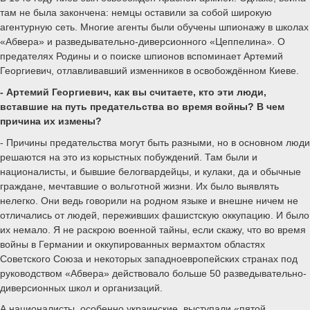
там не была закончена: немцы оставили за собой широкую
агентурную сеть. Многие агенты были обучены шпионажу в школах
«Абвера» и разведывательно-диверсионного «Цеппелина». О
предателях Родины и о поиске шпионов вспоминает Артемий
Георгиевич, отлавливавший изменников в освобождённом Киеве.
- Артемий Георгиевич, как вы считаете, кто эти люди,
вставшие на путь предательства во время войны? В чем
причина их измены?
- Причины предательства могут быть разными, но в основном люди
решаются на это из корыстных побуждений. Там были и
националисты, и бывшие белогвардейцы, и кулаки, да и обычные
граждане, мечтавшие о вольготной жизни. Их было выявлять
нелегко. Они ведь говорили на родном языке и внешне ничем не
отличались от людей, переживших фашистскую оккупацию. И было
их немало. Я не раскрою военной тайны, если скажу, что во время
войны в Германии и оккупированных вермахтом областях
Советского Союза и некоторых западноевропейских странах под
руководством «Абвера» действовало больше 50 разведывательно-
диверсионных школ и организаций.
А националисты, особенно украинские, выступали «пятой