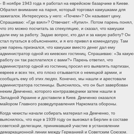
- В ноябре 1943 года я работал на еврейском базарчике в Киеве.
Обратил внимание на парня, который торговал камушками для
зажигалок. Интересуюсь у него: «Почем»? Он называет цену.
Спрашиваю: «Где взял»? Отвечает: «Купил». Потом парень понял,
что это можно посчитать за спекуляцию, и сказал, что камушки
дали ему за работу. Задаю вопрос, кто дал и за какую работу? Он
стал путаться в объяснениях, и я его привел в комендатуру. Там
уже парень признался, что камушки вместо денег дал ему
администратор одной из киевских гостиниц. Спрашиваю: «За какую
работу он так расплатился с вами?» Парень ответил, что
администратор одной из гостиниц просил его выявлять партизан,
евреев и всех тех, кто плохо отзывается о немецкой армии, и
сообщать ему об этих людях. Конечно, мы нашли и арестовали
администратора гостиницы. Выяснилось, что он был завербован
неким Демченко, которого контрразведчики затем нашли в
Западной Украине и доставили в Киев. Демченко оказался
майором Главного разведуправления Наркомата обороны.
Когда чекисты начали собирать материал на Демченко, то
выяснилось, что еще в 1939 году он выезжал в Берлин в составе
советской делегации, принимавшей участие в установлении
демаркационной линии между Германией и Советским Союзом.