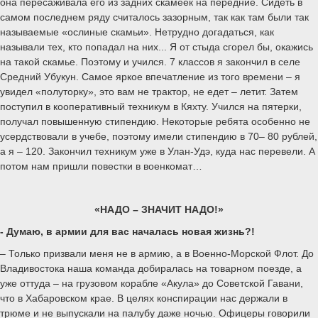
она пересаживала его из задних скамеек на передние. Сидеть в
самом последнем ряду считалось зазорным, так как там были так
называемые «ослиные скамьи». Нетрудно догадаться, как
называли тех, кто попадал на них... Я от стыда сгорел бы, окажись
на такой скамье. Поэтому и учился. 7 классов я закончил в селе
Средний Убукун. Самое яркое впечатление из того времени – я
увидел «полуторку», это вам не трактор, не едет – летит. Затем
поступил в кооперативный техникум в Кяхту. Учился на пятерки,
получал повышенную стипендию. Некоторые ребята особенно не
усердствовали в учебе, поэтому имели стипендию в 70– 80 рублей,
а я – 120. Закончил техникум уже в Улан-Удэ, куда нас перевели. А
потом нам пришли повестки в военкомат…
«НАДО – ЗНАЧИТ НАДО!»
- Думаю, в армии для вас началась новая жизнь?!
– Только призвали меня не в армию, а в Военно-Морской Флот. До
Владивостока наша команда добиралась на товарном поезде, а
уже оттуда – на грузовом корабле «Акула» до Советской Гавани,
что в Хабаровском крае. В целях конспирации нас держали в
трюме и не выпускали на палубу даже ночью. Офицеры говорили