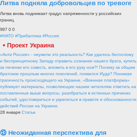
Литва подняла добровольцев по тревоге
Литва вновь поднимает градус напряженности у российских
границ.
987
0
0
#НАТО
#Прибалтика
#Россия
Проект Украина
«Анти Россия» - неужели это реальность? Как удалось бесполому
и беспринципному Западу отравить сознание нашего брата, купить
за печенки его совесть, вложить в его руку нож?! Посему за общим
братским прошлым многих поколений, появился Иуда? Понимая
трагичность происходящего на Украине, «Военная платформа»
публикует материалы, позволяющие нашим читателям ответить на
поставленные выше вопросы, разобраться в истинных причинах
событий, удостовериться и укрепиться в правоте и обоснованности
действий России на Украине.
28 января
Статьи
⑬ Неожиданная перспектива для