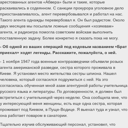
арестованных агентов «Абвера» были и такие, которые
раскаивались в содеянном. С санкции прокурора уголовное дело
приостанавливалось, агент перевербовывался и работал на нас.
Такого агента однажды перевербовал я. Он был радистом. Около
двух месяцев мы посылали ложные сообщения «хозяевам»
агента, и радиоигра помогла советским войскам выполнить
поставленную задачу. Более конкретно я сказать пока не могу.
- Об одной из ваших операций под кодовым названием «Брат
приехал» ходят легенды. Расскажите, пожалуйста, о ней.
- 1 ноября 1947 года военные контрразведчики объявили розыск
агента американской разведки, сестра которого проживала в
Киеве. Я установил место жительства сестры шпиона. Нашел
человека, который согласился подружиться с ней. На это
согласилась обученная мной азам агентурной работы учительница
русского языка и литературы. По договоренности, я должен был
встретиться с учительницей через неделю. Она сообщила мне, что
у интересующей меня женщины, есть еще одна сестра, которая
проживает под Киевом, в Пуще-Водице. Я выехал туда и узнал, что
она работает поваром в санатории.
Тщательно изучив обслуживающий персонал, установил, что