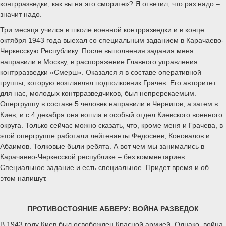
контрразведки, как вы на это сморите»? Я ответил, что раз надо –
значит надо.
Три месяца учился в школе военной контрразведки и в конце
октября 1943 года выехал со специальным заданием в Карачаево-
Черкесскую Республику. После выполнения задания меня
направили в Москву, в распоряжение Главного управления
контрразведки «Смерш». Оказался я в составе оперативной
группы, которую возглавлял подполковник Грачев. Его авторитет
для нас, молодых контрразведчиков, был непререкаемым.
Опергруппу в составе 5 человек направили в Чернигов, а затем в
Киев, и с 4 декабря она вошла в особый отдел Киевского военного
округа. Только сейчас можно сказать, что, кроме меня и Грачева, в
этой опергруппе работали лейтенанты Федосеев, Коновалов и
Абаимов. Толковые были ребята. А вот чем мы занимались в
Карачаево-Черкесской республике – без комментариев.
Специальное задание и есть специальное. Придет время и об
этом напишут.
ПРОТИВОСТОЯНИЕ АБВЕРУ: ВОЙНА РАЗВЕДОК
В 1943 году Киев был освобожден Красной армией. Однако, война