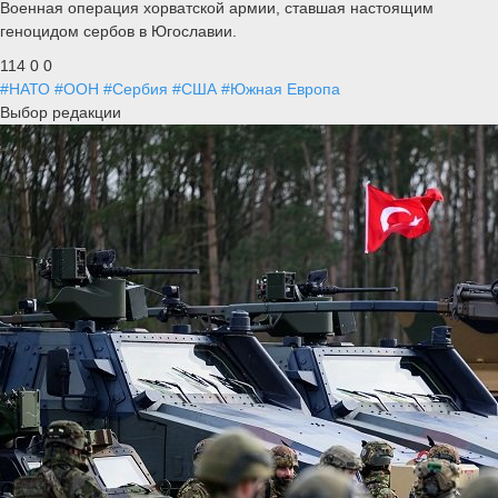
Военная операция хорватской армии, ставшая настоящим
геноцидом сербов в Югославии.
114
0
0
#НАТО
#ООН
#Сербия
#США
#Южная Европа
Выбор редакции