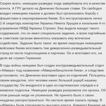
Скорее всего, немецкая разведка тогда завербовала его в качестве
агента. А ГРУ делало на Демченко большие ставки. Он свободно
владел немецким языком и должен был организовать борьбу с
фашистами в оккупированном Киеве. Его инструктировали лично
1-й секретарь компартии Украины Никита Хрущев и начальник 4-го
управления НКВД Украины Строкач. Ему выдали мандат такого
содержания, что он имел специальное задание, и всем партийным
и советским органам вменялось оказывать ему всяческое
содействие. Задание было такое: во время оккупации немецкими
войсками Киева возглавить там диверсионно-разведывательный
отряд из числа подпольщиков и партизан. Он и возглавил его, на
деле же служил Германии.
В годы войны немцами был создан контрразведывательный отдел
«Абвера» под названием «Абвернебенштелле-Киев», и следствие
установило, что Демченко возглавил одно из отделений. Пользуясь
своим мандатом, этот человек нанес большой ущерб нашему
государству. Он внедрился в один из партизанских отрядов и в
киевское подполье. Немецкая разведка разгромила эти органы. Об
этом раньше нигде не упоминали. Не принято было о своих
неудачах распространяться. Но настало время сказать правду. В
«Абвере» были специалисты высшего класса. Адмирал Канарис не