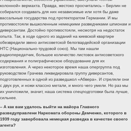
колонной» вермахта. Правда, жестоко просчитались – Берлин не
собирался создавать для них независимые или хотя бы даже
вассальные государства под протекторатом Германии. И мы
противостояли вышколенным немецкими разведчиками шпионам и
диверсантам. Достойно противостояли, несмотря на недостаток
опыта. Так, в ходе одного из заданий на киевской квартире
обезвредили звено антисоветской белогвардейской организации
НТС (Национально-трудовой союз). Мы там нашли
радиопередатчик, большое количество листовок антисоветского
содержания и полиграфическое оборудование для их
изготовления. А через некоторое время наша опергруппа под
руководством Грачева ликвидировала группу диверсантов,
подготовленных в одной из разведшкол «Абвера». И стреляли они
с двух рук, и ножи классно метали, и много чего умели. Но раз мы
их уничтожили, значит, наша система спецподготовки была лучше,
сильнее.
– А как вам удалось выйти на майора Главного
разведуправлени Наркомата обороны Демченко, которого в
1939 году завербовала немецкая разведка в качестве своего
агента?