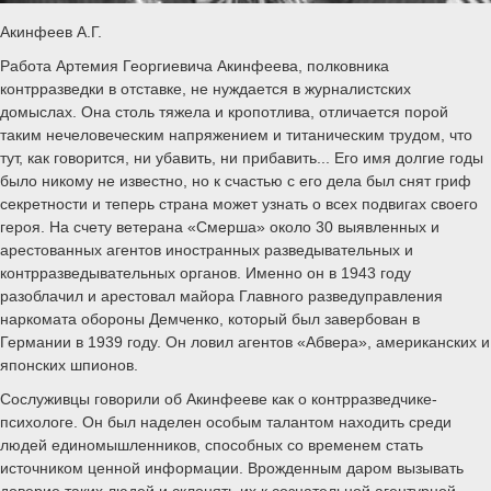
Акинфеев А.Г.
Работа Артемия Георгиевича Акинфеева, полковника
контрразведки в отставке, не нуждается в журналистских
домыслах. Она столь тяжела и кропотлива, отличается порой
таким нечеловеческим напряжением и титаническим трудом, что
тут, как говорится, ни убавить, ни прибавить... Его имя долгие годы
было никому не известно, но к счастью с его дела был снят гриф
секретности и теперь страна может узнать о всех подвигах своего
героя. На счету ветерана «Смерша» около 30 выявленных и
арестованных агентов иностранных разведывательных и
контрразведывательных органов. Именно он в 1943 году
разоблачил и арестовал майора Главного разведуправления
наркомата обороны Демченко, который был завербован в
Германии в 1939 году. Он ловил агентов «Абвера», американских и
японских шпионов.
Сослуживцы говорили об Акинфееве как о контрразведчике-
психологе. Он был наделен особым талантом находить среди
людей единомышленников, способных со временем стать
источником ценной информации. Врожденным даром вызывать
доверие таких людей и склонять их к сознательной агентурной