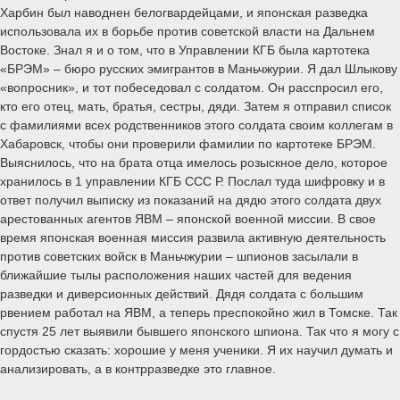
Харбин был наводнен белогвардейцами, и японская разведка
использовала их в борьбе против советской власти на Дальнем
Востоке. Знал я и о том, что в Управлении КГБ была картотека
«БРЭМ» – бюро русских эмигрантов в Маньчжурии. Я дал Шлыкову
«вопросник», и тот побеседовал с солдатом. Он расспросил его,
кто его отец, мать, братья, сестры, дяди. Затем я отправил список
с фамилиями всех родственников этого солдата своим коллегам в
Хабаровск, чтобы они проверили фамилии по картотеке БРЭМ.
Выяснилось, что на брата отца имелось розыскное дело, которое
хранилось в 1 управлении КГБ ССС Р. Послал туда шифровку и в
ответ получил выписку из показаний на дядю этого солдата двух
арестованных агентов ЯВМ – японской военной миссии. В свое
время японская военная миссия развила активную деятельность
против советских войск в Маньчжурии – шпионов засылали в
ближайшие тылы расположения наших частей для ведения
разведки и диверсионных действий. Дядя солдата с большим
рвением работал на ЯВМ, а теперь преспокойно жил в Томске. Так
спустя 25 лет выявили бывшего японского шпиона. Так что я могу с
гордостью сказать: хорошие у меня ученики. Я их научил думать и
анализировать, а в контрразведке это главное.