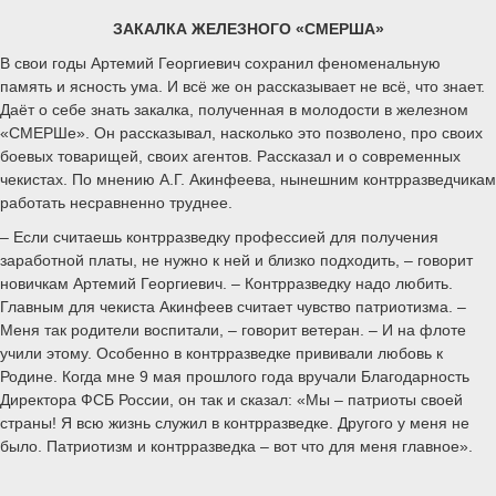
ЗАКАЛКА ЖЕЛЕЗНОГО «СМЕРША»
В свои годы Артемий Георгиевич сохранил феноменальную
память и ясность ума. И всё же он рассказывает не всё, что знает.
Даёт о себе знать закалка, полученная в молодости в железном
«СМЕРШе». Он рассказывал, насколько это позволено, про своих
боевых товарищей, своих агентов. Рассказал и о современных
чекистах. По мнению А.Г. Акинфеева, нынешним контрразведчикам
работать несравненно труднее.
– Если считаешь контрразведку профессией для получения
заработной платы, не нужно к ней и близко подходить, – говорит
новичкам Артемий Георгиевич. – Контрразведку надо любить.
Главным для чекиста Акинфеев считает чувство патриотизма. –
Меня так родители воспитали, – говорит ветеран. – И на флоте
учили этому. Особенно в контрразведке прививали любовь к
Родине. Когда мне 9 мая прошлого года вручали Благодарность
Директора ФСБ России, он так и сказал: «Мы – патриоты своей
страны! Я всю жизнь служил в контрразведке. Другого у меня не
было. Патриотизм и контрразведка – вот что для меня главное».