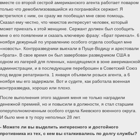
вместе со второй сестрой американского агента работает поваром
только что демобилизовавшийся из погранвойск сержант. Я
встретился с ним, он сразу же пообещал мне свою помощь.
Сказал ему честно, что чекистов интересует человек, который
может приехать к этой женщине. Сержант должен был сообщить
мне о его появлении и сказать ключевую фразу: «Брат приехал». 6
ноября дежурный по управлению особого отдела сообщил мне
«новость». Контрразведчики выехали в Пуще-Водицу и арестовали
«брата». В свое время он был завербован разведчиком США в
одном из лагерей для пленных, находящемся в зоне американской
администрации, и в последующем переброшен в Советский Союз
под видом репатрианта. 1 января объявили розыск агента, а 6
ноября мы его задержали. Вот и судите, как работала военная
контрразведка, хорошо или плохо.
После выполнения этого задания меня не только наградили
денежной премией, но и повысили в должности, я стал старшим
оперуполномоченным особого отдела Киевского военного округа.
И было мне в ту пору неполных 28 лет.
- Можете ли вы выделить интересного и достойного
противника из тех, с кем вы сталкивались по долгу службы?