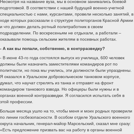
Несмотря на название вуза, мы в основном занимались боевой
подготовкой. В соответствии с нашей будущей военно-учетной
специальностью с нами, курсантами, провели несколько занятий, в
ходе которых рассказали о структуре политорганов Красной Армии
и что должен делать ротный политработник в своем
подразделении. По воскресеньям не отдыхали, а работали –
оказывали помощь сельским жителям в посевных работах.
- А как вы попали, собственно, в контрразведку?
- В июне 43-го года состоялся выпуск из училища, 600 человек
должны были назначить заместителями командиров рот по
политчасти, но пока мы учились, эти должности были упразднены.
Я оказался в Уральском добровольческом танковом корпусе,
думал, что научат стрелять из танка и отправят на фронт
командиром танкового взвода. Но офицеры были нужны и в
органах военной контрразведки. Я согласился испытать себя в
этой профессии.
Больше месяца ушло на то, чтобы меня и моих родных проверили
по линии госбезопасности. В особом отделе Уральского военного
округа начальник, генерал-майор Марсельский, сказал мне сразу:
«Есть предложение призвать вас на работу в органы военной