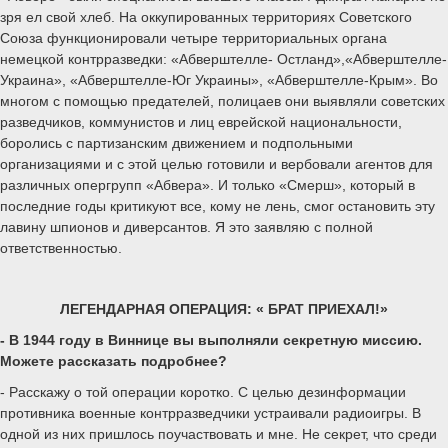
зря ел свой хлеб. На оккупированных территориях Советского
Союза функционировали четыре территориальных органа
немецкой контрразведки: «Абверштелле- Остланд»,«Абверштелле-
Украина», «Абверштелле-Юг Украины», «Абверштелле-Крым». Во
многом с помощью предателей, полицаев они выявляли советских
разведчиков, коммунистов и лиц еврейской национальности,
боролись с партизанским движением и подпольными
организациями и с этой целью готовили и вербовали агентов для
различных опергрупп «Абвера». И только «Смерш», который в
последние годы критикуют все, кому не лень, смог остановить эту
лавину шпионов и диверсантов. Я это заявляю с полной
ответственностью.
ЛЕГЕНДАРНАЯ ОПЕРАЦИЯ: « БРАТ ПРИЕХАЛ!»
- В 1944 году в Виннице вы выполняли секретную миссию.
Можете рассказать подробнее?
- Расскажу о той операции коротко. С целью дезинформации
противника военные контрразведчики устраивали радиоигры. В
одной из них пришлось поучаствовать и мне. Не секрет, что среди