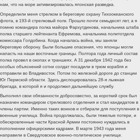
нам, что на море активизировалась японская разведка.
Определили меня стрелком в береговую охрану Тихоокеанского
флота, в 193-й стрелковый полк. Прошло почти семьдесят лет, а я
помню командира полка майора Фархутдинова, начальника штаба
полка старшего лейтенанта Ефремова, начальника политотдела
комиссара Голдобина. Когда началась война, мы заняли
береговую оборону. Были большие опасения, что японцы могли
напасть на наши восточные границы. Полтора года личный состав
полка провел в окопах и траншеях. А 31 декабря 1942 года без
особых объяснений сотни солдат посадили в трюм корабля и
отправили во Владивосток. Потом по железной дороге до станции
Юг Пермской области. Здесь дислоцировалась 28-я лыжная
бригада, в которой я и продолжил дальнейшую службу.
Выполнял свои обязанности добросовестно, за короткий срок был
назначен командиром стрелкового отделения и стал кандидатом в
члены партии. Именно таких воинов и отбирали для поступления в
военные училища. Война продолжалась, были тяжелые потери, и
обескровленные части Красной Армии постоянно нуждались в
пополнении офицерскими кадрами. В марте 1943 года меня
направили в Свердловское военно-политическое училище.