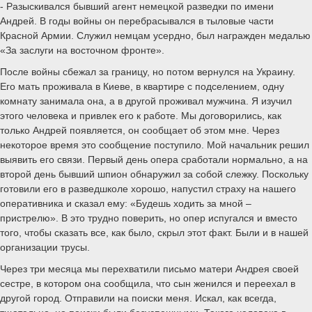
- Разыскивался бывший агент немецкой разведки по имени
Андрей. В годы войны он перебрасывался в тыловые части
Красной Армии. Служил немцам усердно, был награжден медалью
«За заслуги на восточном фронте».
После войны сбежал за границу, но потом вернулся на Украину.
Его мать проживала в Киеве, в квартире с подселением, одну
комнату занимала она, а в другой проживал мужчина. Я изучил
этого человека и привлек его к работе. Мы договорились, как
только Андрей появляется, он сообщает об этом мне. Через
некоторое время это сообщение поступило. Мой начальник решил
выявить его связи. Первый день опера сработали нормально, а на
второй день бывший шпион обнаружил за собой слежку. Поскольку
готовили его в разведшколе хорошо, напустил страху на нашего
оперативника и сказал ему: «Будешь ходить за мной –
пристрелю». В это трудно поверить, но опер испугался и вместо
того, чтобы сказать все, как было, скрыл этот факт. Были и в нашей
организации трусы.
Через три месяца мы перехватили письмо матери Андрея своей
сестре, в котором она сообщила, что сын женился и переехал в
другой город. Отправили на поиски меня. Искал, как всегда,