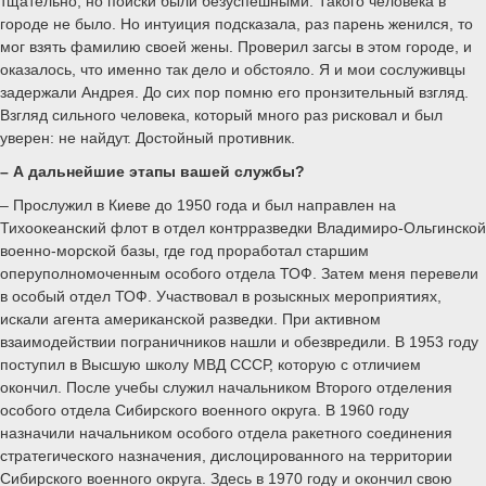
тщательно, но поиски были безуспешными. Такого человека в
городе не было. Но интуиция подсказала, раз парень женился, то
мог взять фамилию своей жены. Проверил загсы в этом городе, и
оказалось, что именно так дело и обстояло. Я и мои сослуживцы
задержали Андрея. До сих пор помню его пронзительный взгляд.
Взгляд сильного человека, который много раз рисковал и был
уверен: не найдут. Достойный противник.
– А дальнейшие этапы вашей службы?
– Прослужил в Киеве до 1950 года и был направлен на
Тихоокеанский флот в отдел контрразведки Владимиро-Ольгинской
военно-морской базы, где год проработал старшим
оперуполномоченным особого отдела ТОФ. Затем меня перевели
в особый отдел ТОФ. Участвовал в розыскных мероприятиях,
искали агента американской разведки. При активном
взаимодействии пограничников нашли и обезвредили. В 1953 году
поступил в Высшую школу МВД СССР, которую с отличием
окончил. После учебы служил начальником Второго отделения
особого отдела Сибирского военного округа. В 1960 году
назначили начальником особого отдела ракетного соединения
стратегического назначения, дислоцированного на территории
Сибирского военного округа. Здесь в 1970 году и окончил свою