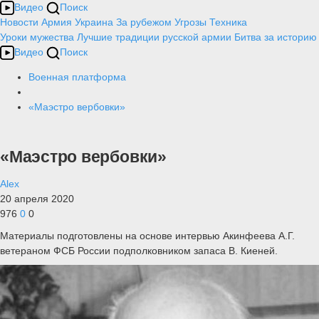
Видео
Поиск
Новости
Армия
Украина
За рубежом
Угрозы
Техника
Уроки мужества
Лучшие традиции русской армии
Битва за историю
Видео
Поиск
Военная платформа
«Маэстро вербовки»
«Маэстро вербовки»
Alex
20 апреля 2020
976
0
0
Материалы подготовлены на основе интервью Акинфеева А.Г.
ветераном ФСБ России подполковником запаса В. Киеней.