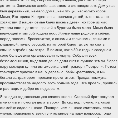
дотемна. Занимался хлебопашеством и скотоводством. Дом у нас
был деревянный, немало домашней птицы, несколько коров.
Мама, Екатерина Кондратьевна, нянчила детей, хлопотала по
хозяйству. В нашей семье было восемь детей, но трое из них
умерли еще в детстве, врачей в Бурятии было мало. Мама была
верующей и мы соблюдали пост. Жилье наше родное и сейчас
перед глазами. Бревенчатое, с окнами и топчанами, сенками и
кладовкой, печью русской, на которой было так уютно спать,
слыша в трубе шум ветра. Я помню, как в 30-е годы в соседнем
селе большевики организовали коммуну. Собрали всех
безземельников, выделили денег, дали скот и лучшие земли. Через
пару месяцев купили им американский трактор «Фордзон». Потом
тракторист приехал в нашу деревню, бабы крестились, и мы
бегали за трактором, просили прокатиться. Правда, коммуна
просуществовала недолго. Чуть больше года. Все проели, пропили
и растащили добро по подворьям.
Я за один год закончил два класса школы. Старший брат покупал
мне книги и помогал делать уроки. До сих пор помню, на какой
скамейке сидел в школе. Поощрением в школе считалось, если
ученик правильно ответил учительнице на пару вопросов, тогда