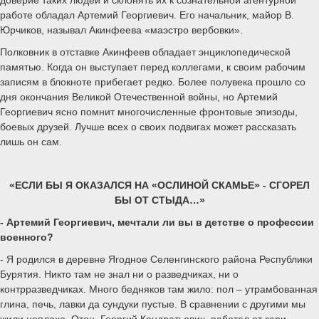
работе обладал Артемий Георгиевич. Его начальник, майор В.
Юрчиков, называл Акинфеева «маэстро вербовки».
Полковник в отставке Акинфеев обладает энциклопедической
памятью. Когда он выступает перед коллегами, к своим рабочим
записям в блокноте прибегает редко. Более полувека прошло со
дня окончания Великой Отечественной войны, но Артемий
Георгиевич ясно помнит многочисленные фронтовые эпизоды,
боевых друзей. Лучше всех о своих подвигах может рассказать
лишь он сам.
«ЕСЛИ БЫ Я ОКАЗАЛСЯ НА «ОСЛИНОЙ СКАМЬЕ» - СГОРЕЛ
БЫ ОТ СТЫДА…»
- Артемий Георгиевич, мечтали ли вы в детстве о профессии
военного?
- Я родился в деревне Ягодное Селенгинского района Республики
Бурятия. Никто там не знал ни о разведчиках, ни о
контрразведчиках. Много бедняков там жило: пол – утрамбованная
глина, печь, лавки да сундуки пустые. В сравнении с другими мы
жили неплохо. Отец, Георгий Кондратьевич, работал от зари