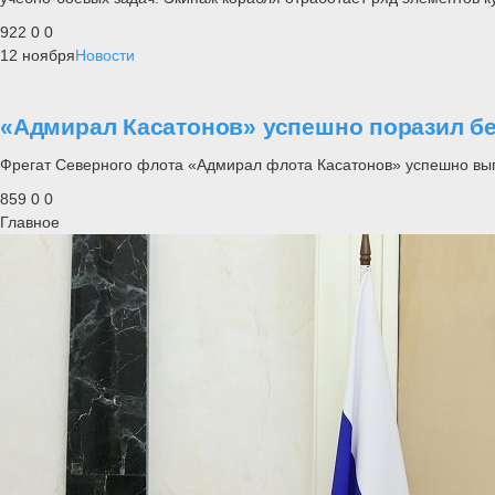
922
0
0
12 ноября
Новости
«Адмирал Касатонов» успешно поразил б
Фрегат Северного флота «Адмирал флота Касатонов» успешно вып
859
0
0
Главное