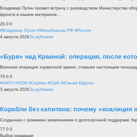
Владимир Путин провел встречу с руководством Министерства обо
фронта в нашем материале....
25
0
0
#Владимир Путин
#Минобороны РФ
#Россия
4 августа 2026
За рубежом
«Буря» над Краиной: операция, после кот
Военная операция хорватской армии, ставшая настоящим геноцид
79
0
0
#НАТО
#ООН
#Сербия
#США
#Южная Европа
3 августа 2026
За рубежом
Корабли без капитана: почему «коалиция 
Созданная с громкими заявлениями о долгосрочной поддержке Ук
77
0
0
Выбор редакции