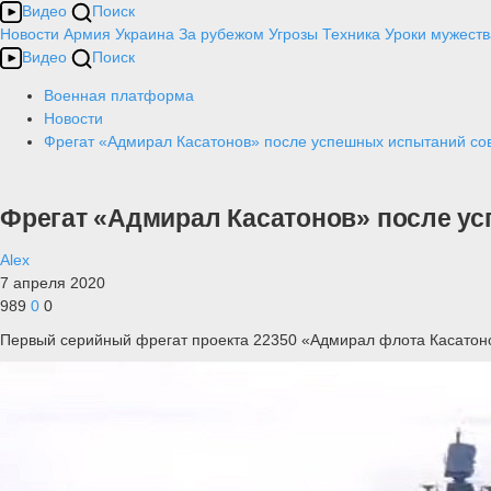
Видео
Поиск
Новости
Армия
Украина
За рубежом
Угрозы
Техника
Уроки мужеств
Видео
Поиск
Военная платформа
Новости
Фрегат «Адмирал Касатонов» после успешных испытаний со
Фрегат «Адмирал Касатонов» после у
Alex
7 апреля 2020
989
0
0
Первый серийный фрегат проекта 22350 «Адмирал флота Касатоно