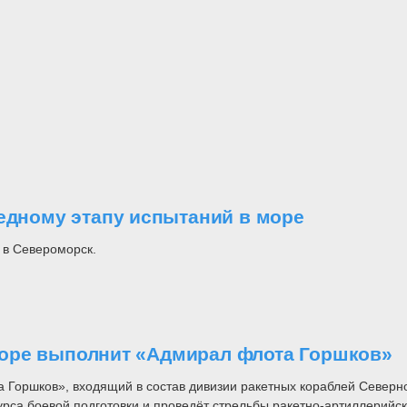
редному этапу испытаний в море
 в Североморск.
оре выполнит «Адмирал флота Горшков»
а Горшков», входящий в состав дивизии ракетных кораблей Север
курса боевой подготовки и проведёт стрельбы ракетно-артиллери