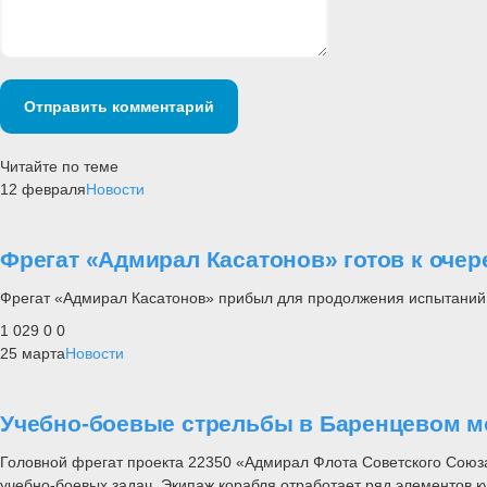
Отправить комментарий
Читайте по теме
12 февраля
Новости
Фрегат «Адмирал Касатонов» готов к оче
Фрегат «Адмирал Касатонов» прибыл для продолжения испытаний
1 029
0
0
25 марта
Новости
Учебно-боевые стрельбы в Баренцевом м
Головной фрегат проекта 22350 «Адмирал Флота Советского Союз
учебно-боевых задач. Экипаж корабля отработает ряд элементов 