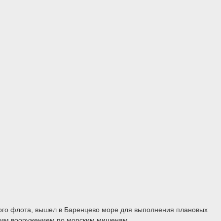
ного флота, вышел в Баренцево море для выполнения плановых
йским вооружением по морским мишеням.