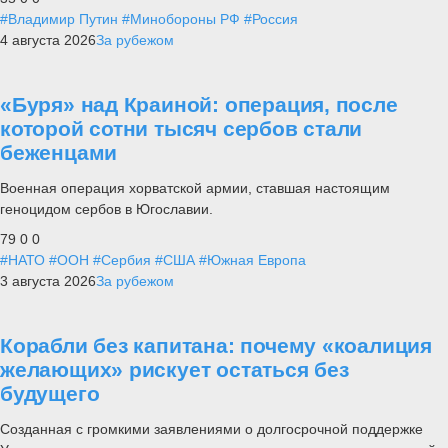
#Владимир Путин
#Минобороны РФ
#Россия
4 августа 2026
За рубежом
«Буря» над Краиной: операция, после
которой сотни тысяч сербов стали
беженцами
Военная операция хорватской армии, ставшая настоящим
геноцидом сербов в Югославии.
79
0
0
#НАТО
#ООН
#Сербия
#США
#Южная Европа
3 августа 2026
За рубежом
Корабли без капитана: почему «коалиция
желающих» рискует остаться без
будущего
Созданная с громкими заявлениями о долгосрочной поддержке