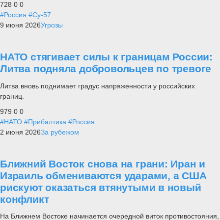
728
0
0
#Россия
#Су-57
9 июня 2026
Угрозы
НАТО стягивает силы к границам России:
Литва подняла добровольцев по тревоге
Литва вновь поднимает градус напряженности у российских
границ.
979
0
0
#НАТО
#Прибалтика
#Россия
2 июня 2026
За рубежом
Ближний Восток снова на грани: Иран и
Израиль обмениваются ударами, а США
рискуют оказаться втянутыми в новый
конфликт
На Ближнем Востоке начинается очередной виток противостояния,