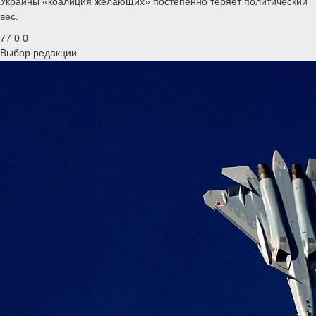
Украины «коалиция желающих» постепенно теряет политический
вес.
77
0
0
Выбор редакции