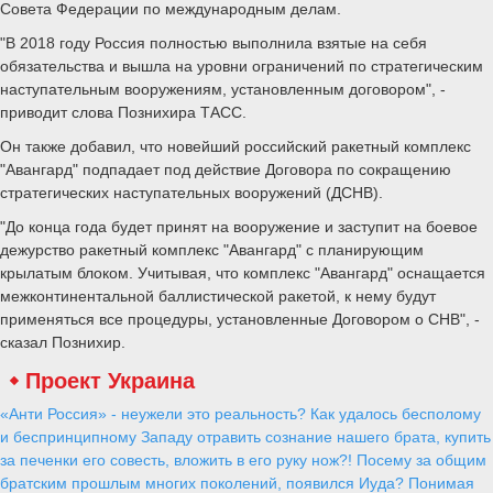
Совета Федерации по международным делам.
"В 2018 году Россия полностью выполнила взятые на себя
обязательства и вышла на уровни ограничений по стратегическим
наступательным вооружениям, установленным договором", -
приводит слова Познихира ТАСС.
Он также добавил, что новейший российский ракетный комплекс
"Авангард" подпадает под действие Договора по сокращению
стратегических наступательных вооружений (ДСНВ).
"До конца года будет принят на вооружение и заступит на боевое
дежурство ракетный комплекс "Авангард" с планирующим
крылатым блоком. Учитывая, что комплекс "Авангард" оснащается
межконтинентальной баллистической ракетой, к нему будут
применяться все процедуры, установленные Договором о СНВ", -
сказал Познихир.
Проект Украина
«Анти Россия» - неужели это реальность? Как удалось бесполому
и беспринципному Западу отравить сознание нашего брата, купить
за печенки его совесть, вложить в его руку нож?! Посему за общим
братским прошлым многих поколений, появился Иуда? Понимая