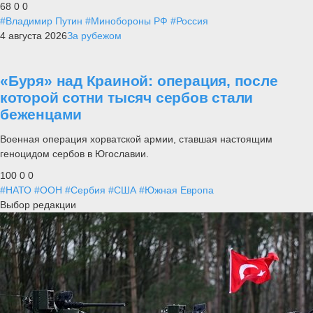
68
0
0
#Владимир Путин
#Минобороны РФ
#Россия
4 августа 2026
За рубежом
«Буря» над Краиной: операция, после
которой сотни тысяч сербов стали
беженцами
Военная операция хорватской армии, ставшая настоящим
геноцидом сербов в Югославии.
100
0
0
#НАТО
#ООН
#Сербия
#США
#Южная Европа
Выбор редакции