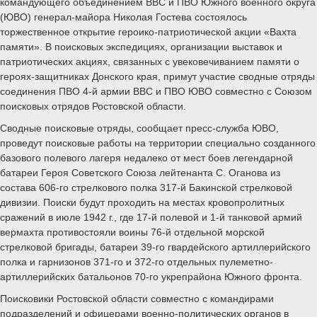
командующего объединением ВВС и ПВО Южного военного округа
(ЮВО) генерал-майора Николая Гостева состоялось
торжественное открытие героико-патриотической акции «Вахта
памяти». В поисковых экспедициях, организации выставок и
патриотических акциях, связанных с увековечиванием памяти о
героях-защитниках Донского края, примут участие сводные отряды
соединения ПВО 4-й армии ВВС и ПВО ЮВО совместно с Союзом
поисковых отрядов Ростовской области.
Сводные поисковые отряды, сообщает пресс-служба ЮВО,
проведут поисковые работы на территории специально созданного
базового полевого лагеря недалеко от мест боев легендарной
батареи Героя Советского Союза лейтенанта С. Оганова из
состава 606-го стрелкового полка 317-й Бакинской стрелковой
дивизии. Поиски будут проходить на местах кровопролитных
сражений в июле 1942 г., где 17-й полевой и 1-й танковой армий
вермахта противостояли воины 76-й отдельной морской
стрелковой бригады, батареи 39-го гвардейского артиллерийского
полка и гарнизонов 371-го и 372-го отдельных пулеметно-
артиллерийских батальонов 70-го укрепрайона Южного фронта.
Поисковики Ростовской области совместно с командирами
подразделений и офицерами военно-политических органов в