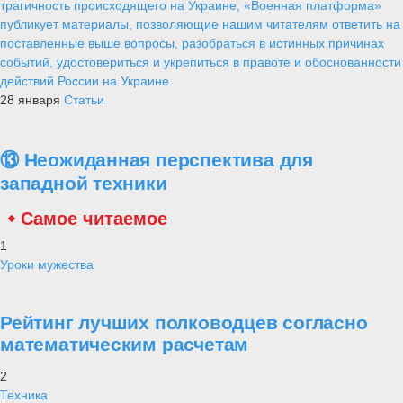
наследия России
Alex
21 мая 2019
1 070
0
0
Северные моряки удостоились подобной чести впервые.
Авторский коллектив объединенного стратегического
командования Северный флот (СФ) впервые в истории стал
лауреатом национальной премии в области географии, экологии,
сохранения и популяризации природного и историко-культурного
наследия России «Хрустальный компас». Моряки, сообщает пресс-
служба флота, победили в номинации «Путешествие и
экспедиция». Они представили на конкурс два уникальных
историко-географических проекта, реализованных в 2018 году
военнослужащими Северного флота: комплексную экспедицию на
Новую Землю и географические открытия (св. 30), сделанные
гидрографической службой СФ в ходе комплексных
океанографических исследований в Арктике.
Главнокомандующий Военно-Морским Флотом России адмирал
Николай Евменов, по инициативе которого в 2018 году были