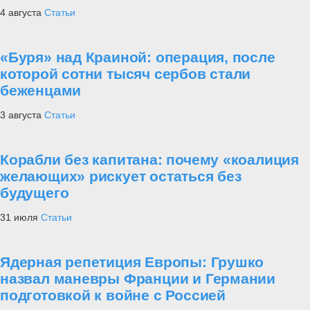
⑬ Неожиданная перспектива для
западной техники
Самое читаемое
1
Уроки мужества
Рейтинг лучших полководцев согласно
математическим расчетам
2
Техника
Оружие афганской войны
3
Армия