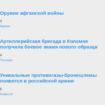
реализованы данные проекты, поздравил авторский коллектив и
личный состав флота с заслуженной победой и «Хрустальным
компасом».
В ходе комплексной экспедиции Северного флота был проведен
ряд исторических экспериментов по реконструкции маршрутов
первопроходцев архипелага Новая Земля. За три этапа
экспедиции Северный и Южный острова арктического архипелага
были пересечены дважды – от моря до моря. Всего в экспедиции
приняли участие 48 человек, а также экипажи одного корабля и
четырех судов.
Военнослужащие СФ выполнили комплекс научных исследований
по рекомендациям Института географии РАН. Радиоэкологический
мониторинг опроверг миф о радиационном загрязнении Новой
Земли.
Во время исследовательских походов в Арктику североморцы
сделали 34 географических открытия. Были обнаружены и
описаны один пролив, 12 островов, 14 мысов, шесть бухт и было
подтверждено исчезновение одного острова.
«Хрустальный компас» – первая премия в области национальной
географии, экологии, сохранения и популяризации природного и