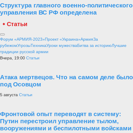
историко-культурного наследия России. Победители определяются
в 11 номинациях, каждая из которых предполагает высокие
достижения в заявленных областях. Премия вручается с 2012 года
под эгидой Русского географического общества и ПАО «Газпром».
За время существования премии на соискание был выдвинут 2087
проект из 36 стран и 85 регионов России. А в специальной
номинации «Признание общественности» приняли участие более
1,7 млн человек.
Проект Украина
«Анти Россия» - неужели это реальность? Как удалось бесполому
и беспринципному Западу отравить сознание нашего брата, купить
за печенки его совесть, вложить в его руку нож?! Посему за общим
братским прошлым многих поколений, появился Иуда? Понимая
трагичность происходящего на Украине, «Военная платформа»
публикует материалы, позволяющие нашим читателям ответить на
поставленные выше вопросы, разобраться в истинных причинах
событий, удостовериться и укрепиться в правоте и обоснованности
действий России на Украине.
28 января
Статьи