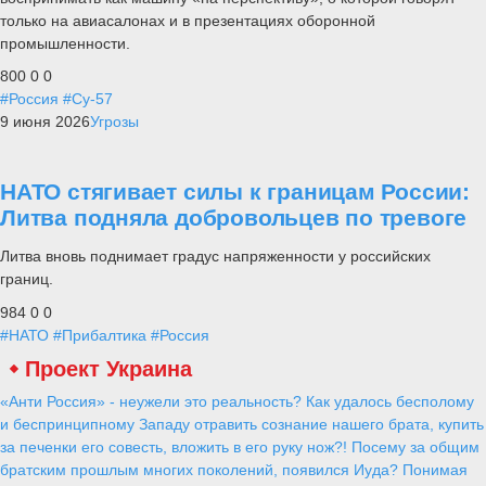
только на авиасалонах и в презентациях оборонной
промышленности.
800
0
0
#Россия
#Су-57
9 июня 2026
Угрозы
НАТО стягивает силы к границам России:
Литва подняла добровольцев по тревоге
Литва вновь поднимает градус напряженности у российских
границ.
984
0
0
#НАТО
#Прибалтика
#Россия
Северный флот получил премию в
области экологии, сохранения
природного и историко-культурного