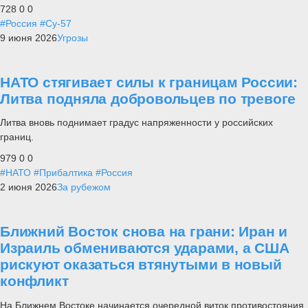
728
0
0
#Россия
#Су-57
9 июня 2026
Угрозы
НАТО стягивает силы к границам России:
Литва подняла добровольцев по тревоге
Литва вновь поднимает градус напряженности у российских
границ.
979
0
0
#НАТО
#Прибалтика
#Россия
2 июня 2026
За рубежом
Ближний Восток снова на грани: Иран и
Израиль обмениваются ударами, а США
рискуют оказаться втянутыми в новый
конфликт
На Ближнем Востоке начинается очередной виток противостояния,