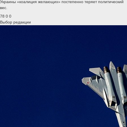
Украины «коалиция желающих» постепенно теряет политический
вес.
78
0
0
Выбор редакции