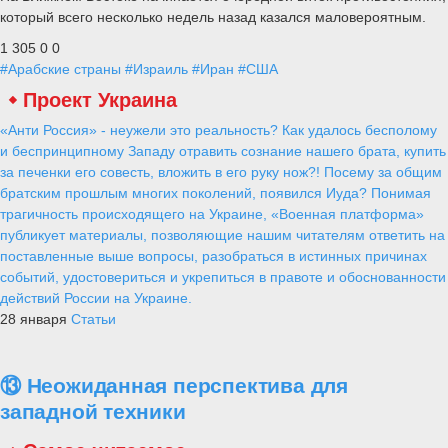
который всего несколько недель назад казался маловероятным.
1 305
0
0
#Арабские страны
#Израиль
#Иран
#США
Проект Украина
«Анти Россия» - неужели это реальность? Как удалось бесполому
и беспринципному Западу отравить сознание нашего брата, купить
за печенки его совесть, вложить в его руку нож?! Посему за общим
братским прошлым многих поколений, появился Иуда? Понимая
трагичность происходящего на Украине, «Военная платформа»
публикует материалы, позволяющие нашим читателям ответить на
поставленные выше вопросы, разобраться в истинных причинах
событий, удостовериться и укрепиться в правоте и обоснованности
действий России на Украине.
28 января
Статьи
⑬ Неожиданная перспектива для
западной техники