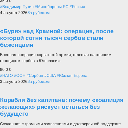
35
0
0
#Владимир Путин
#Минобороны РФ
#Россия
4 августа 2026
За рубежом
«Буря» над Краиной: операция, после
которой сотни тысяч сербов стали
беженцами
Военная операция хорватской армии, ставшая настоящим
геноцидом сербов в Югославии.
80
0
0
#НАТО
#ООН
#Сербия
#США
#Южная Европа
3 августа 2026
За рубежом
Корабли без капитана: почему «коалиция
желающих» рискует остаться без
будущего
Созданная с громкими заявлениями о долгосрочной поддержке