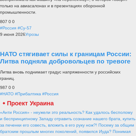
только на авиасалонах и в презентациях оборонной
промышленности.
807
0
0
#Россия
#Су-57
9 июня 2026
Угрозы
НАТО стягивает силы к границам России:
Литва подняла добровольцев по тревоге
Литва вновь поднимает градус напряженности у российских
границ.
987
0
0
#НАТО
#Прибалтика
#Россия
Проект Украина
«Анти Россия» - неужели это реальность? Как удалось бесполому
и беспринципному Западу отравить сознание нашего брата, купить
за печенки его совесть, вложить в его руку нож?! Посему за общим
братским прошлым многих поколений, появился Иуда? Понимая