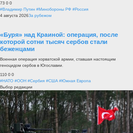
73
0
0
#Владимир Путин
#Минобороны РФ
#Россия
4 августа 2026
За рубежом
«Буря» над Краиной: операция, после
которой сотни тысяч сербов стали
беженцами
Военная операция хорватской армии, ставшая настоящим
геноцидом сербов в Югославии.
110
0
0
#НАТО
#ООН
#Сербия
#США
#Южная Европа
Выбор редакции