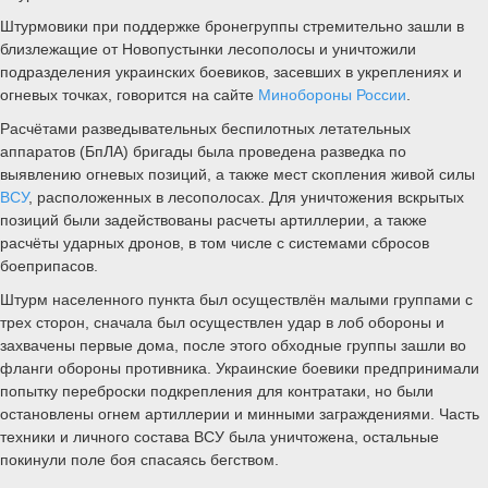
Штурмовики при поддержке бронегруппы стремительно зашли в
близлежащие от Новопустынки лесополосы и уничтожили
подразделения украинских боевиков, засевших в укреплениях и
огневых точках, говорится на сайте
Минобороны России
.
Расчётами разведывательных беспилотных летательных
аппаратов (БпЛА) бригады была проведена разведка по
выявлению огневых позиций, а также мест скопления живой силы
ВСУ
, расположенных в лесополосах. Для уничтожения вскрытых
позиций были задействованы расчеты артиллерии, а также
расчёты ударных дронов, в том числе с системами сбросов
боеприпасов.
Штурм населенного пункта был осуществлён малыми группами с
трех сторон, сначала был осуществлен удар в лоб обороны и
захвачены первые дома, после этого обходные группы зашли во
фланги обороны противника. Украинские боевики предпринимали
попытку переброски подкрепления для контратаки, но были
остановлены огнем артиллерии и минными заграждениями. Часть
техники и личного состава ВСУ была уничтожена, остальные
покинули поле боя спасаясь бегством.