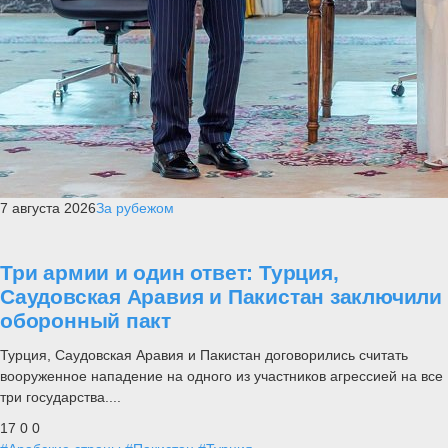
7 августа 2026
За рубежом
Три армии и один ответ: Турция,
Саудовская Аравия и Пакистан заключили
оборонный пакт
Турция, Саудовская Аравия и Пакистан договорились считать
вооруженное нападение на одного из участников агрессией на все
три государства....
17
0
0