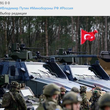
91
0
0
#Владимир Путин
#Минобороны РФ
#Россия
Выбор редакции