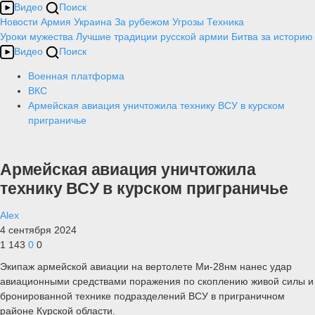
Видео
Поиск
Новости
Армия
Украина
За рубежом
Угрозы
Техника
Уроки мужества
Лучшие традиции русской армии
Битва за историю
Видео
Поиск
Военная платформа
ВКС
Армейская авиация уничтожила технику ВСУ в курском
приграничье
Армейская авиация уничтожила
технику ВСУ в курском приграничье
Alex
4 сентября 2024
1 143
0
0
Экипаж армейской авиации на вертолете Ми-28нм нанес удар
авиационными средствами поражения по скоплению живой силы и
бронированной технике подразделений ВСУ в приграничном
районе Курской области.