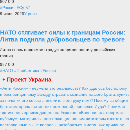
807
0
0
#Россия
#Су-57
9 июня 2026
Угрозы
НАТО стягивает силы к границам России:
Литва подняла добровольцев по тревоге
Литва вновь поднимает градус напряженности у российских
границ.
987
0
0
#НАТО
#Прибалтика
#Россия
Проект Украина
«Анти Россия» - неужели это реальность? Как удалось бесполому
и беспринципному Западу отравить сознание нашего брата, купить
за печенки его совесть, вложить в его руку нож?! Посему за общим
братским прошлым многих поколений, появился Иуда? Понимая
трагичность происходящего на Украине, «Военная платформа»
публикует материалы, позволяющие нашим читателям ответить на
поставленные выше вопросы, разобраться в истинных причинах