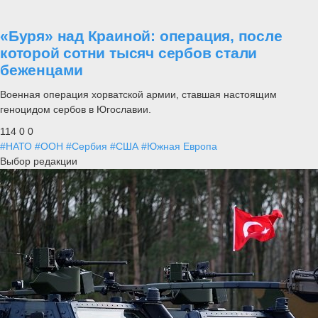
«Буря» над Краиной: операция, после
которой сотни тысяч сербов стали
беженцами
Военная операция хорватской армии, ставшая настоящим
геноцидом сербов в Югославии.
114
0
0
#НАТО
#ООН
#Сербия
#США
#Южная Европа
Выбор редакции