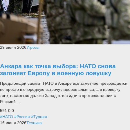
29 июня 2026
Угрозы
Анкара как точка выбора: НАТО снова
загоняет Европу в военную ловушку
Предстоящий саммит НАТО в Анкаре все заметнее превращается
не просто в очередную встречу лидеров альянса, а в проверку
того, насколько далеко Запад готов идти в противостоянии с
Россией....
591
0
0
#НАТО
#Россия
#Турция
16 июня 2026
Техника