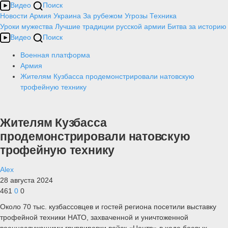
Видео
Поиск
Новости
Армия
Украина
За рубежом
Угрозы
Техника
Уроки мужества
Лучшие традиции русской армии
Битва за историю
Видео
Поиск
Военная платформа
Армия
Жителям Кузбасса продемонстрировали натовскую
трофейную технику
Жителям Кузбасса
продемонстрировали натовскую
трофейную технику
Alex
28 августа 2024
461
0
0
Около 70 тыс. кузбассовцев и гостей региона посетили выставку
трофейной техники НАТО, захваченной и уничтоженной
военнослужащими группировки войск «Центр» в ходе боевых