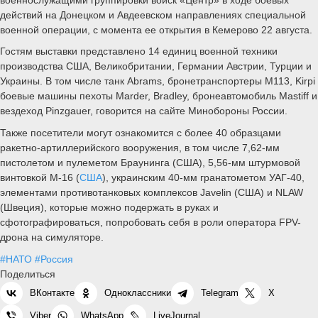
действий на Донецком и Авдеевском направлениях специальной
военной операции, с момента ее открытия в Кемерово 22 августа.
Гостям выставки представлено 14 единиц военной техники
производства США, Великобритании, Германии Австрии, Турции и
Украины. В том числе танк Abrams, бронетранспортеры М113, Kirpi
боевые машины пехоты Marder, Bradley, бронеавтомобиль Mastiff и
вездеход Pinzgauer, говорится на сайте Минобороны России.
Также посетители могут ознакомится с более 40 образцами
ракетно-артиллерийского вооружения, в том числе 7,62-мм
пистолетом и пулеметом Браунинга (США), 5,56-мм штурмовой
винтовкой М-16 (
США
), украинским 40-мм гранатометом УАГ-40,
элементами противотанковых комплексов Javelin (США) и NLAW
(Швеция), которые можно подержать в руках и
сфотографироваться, попробовать себя в роли оператора FPV-
дрона на симуляторе.
#НАТО
#Россия
Поделиться
ВКонтакте
Одноклассники
Telegram
X
Viber
WhatsApp
LiveJournal