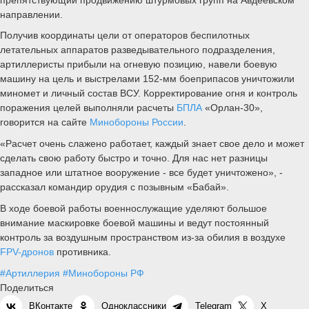
направлении.
Получив координаты цели от операторов беспилотных
летательных аппаратов разведывательного подразделения,
артиллеристы прибыли на огневую позицию, навели боевую
машину на цель и выстрелами 152-мм боеприпасов уничтожили
миномет и личный состав ВСУ. Корректирование огня и контроль
поражения целей выполняли расчеты
БПЛА
«Орлан-30»,
говорится на сайте
Минобороны России
.
«Расчет очень слажено работает, каждый знает свое дело и может
сделать свою работу быстро и точно. Для нас нет разницы
западное или штатное вооружение - все будет уничтожено», -
рассказал командир орудия с позывным «Бабай».
В ходе боевой работы военнослужащие уделяют большое
внимание маскировке боевой машины и ведут постоянный
контроль за воздушным пространством из-за обилия в воздухе
FPV-дронов
противника.
#Артиллерия
#Минобороны РФ
Поделиться
ВКонтакте
Одноклассники
Telegram
X