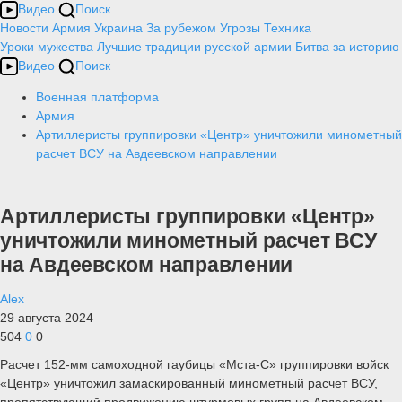
Видео
Поиск
Новости
Армия
Украина
За рубежом
Угрозы
Техника
Уроки мужества
Лучшие традиции русской армии
Битва за историю
Видео
Поиск
Военная платформа
Армия
Артиллеристы группировки «Центр» уничтожили минометный
расчет ВСУ на Авдеевском направлении
Артиллеристы группировки «Центр»
уничтожили минометный расчет ВСУ
на Авдеевском направлении
Alex
29 августа 2024
504
0
0
Расчет 152-мм самоходной гаубицы «Мста-С» группировки войск
«Центр» уничтожил замаскированный минометный расчет ВСУ,
препятствующий продвижению штурмовых групп на Авдеевском