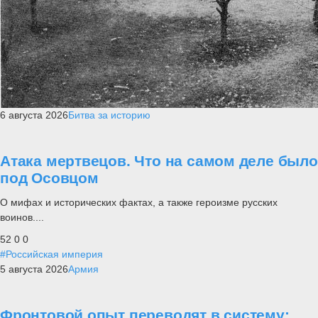
6 августа 2026
Битва за историю
Атака мертвецов. Что на самом деле было
под Осовцом
О мифах и исторических фактах, а также героизме русских
воинов....
52
0
0
#Российская империя
5 августа 2026
Армия
Фронтовой опыт переводят в систему: