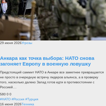
29 июня 2026
Угрозы
Анкара как точка выбора: НАТО снова
загоняет Европу в военную ловушку
Предстоящий саммит НАТО в Анкаре все заметнее превращается
не просто в очередную встречу лидеров альянса, а в проверку
того, насколько далеко Запад готов идти в противостоянии с
Россией....
580
0
0
#НАТО
#Россия
#Турция
16 июня 2026
Техника