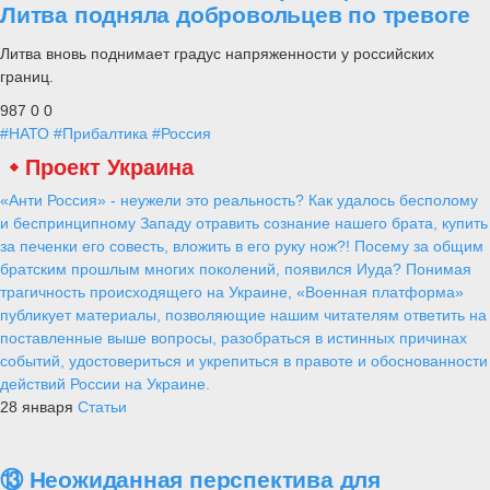
Литва подняла добровольцев по тревоге
Литва вновь поднимает градус напряженности у российских
границ.
987
0
0
#НАТО
#Прибалтика
#Россия
Проект Украина
«Анти Россия» - неужели это реальность? Как удалось бесполому
и беспринципному Западу отравить сознание нашего брата, купить
за печенки его совесть, вложить в его руку нож?! Посему за общим
братским прошлым многих поколений, появился Иуда? Понимая
трагичность происходящего на Украине, «Военная платформа»
публикует материалы, позволяющие нашим читателям ответить на
поставленные выше вопросы, разобраться в истинных причинах
событий, удостовериться и укрепиться в правоте и обоснованности
действий России на Украине.
28 января
Статьи
⑬ Неожиданная перспектива для