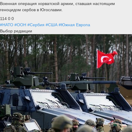
Военная операция хорватской армии, ставшая настоящим
геноцидом сербов в Югославии.
114
0
0
#НАТО
#ООН
#Сербия
#США
#Южная Европа
Выбор редакции