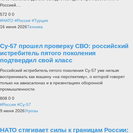
Россией....
572
0
0
#НАТО
#Россия
#Турция
16 июня 2026
Техника
Су-57 прошел проверку СВО: российский
истребитель пятого поколения
подтвердил свой класс
Российский истребитель пятого поколения Су-57 уже нельзя
воспринимать как машину «на перспективу», о которой говорят
только на авиасалонах и в презентациях оборонной
промышленности.
808
0
0
#Россия
#Су-57
9 июня 2026
Угрозы
НАТО стягивает силы к границам России: