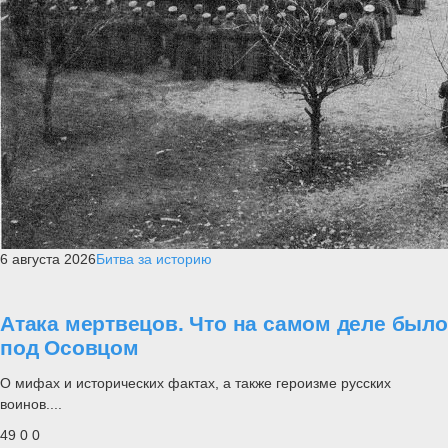
6 августа 2026
Битва за историю
Атака мертвецов. Что на самом деле было
под Осовцом
О мифах и исторических фактах, а также героизме русских
воинов....
49
0
0