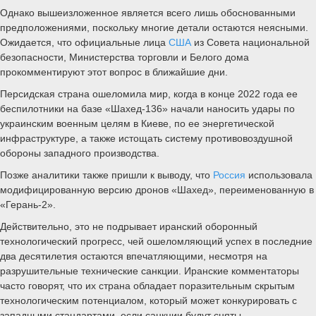
Однако вышеизложенное является всего лишь обоснованными
предположениями, поскольку многие детали остаются неясными.
Ожидается, что официальные лица
США
из Совета национальной
безопасности, Министерства торговли и Белого дома
прокомментируют этот вопрос в ближайшие дни.
Персидская страна ошеломила мир, когда в конце 2022 года ее
беспилотники на базе «Шахед-136» начали наносить удары по
украинским военным целям в Киеве, по ее энергетической
инфраструктуре, а также истощать систему противовоздушной
обороны западного производства.
Позже аналитики также пришли к выводу, что
Россия
использовала
модифицированную версию дронов «Шахед», переименованную в
«Герань-2».
Действительно, это не подрывает иранский оборонный
технологический прогресс, чей ошеломляющий успех в последние
два десятилетия остаются впечатляющими, несмотря на
разрушительные технические санкции. Иранские комментаторы
часто говорят, что их страна обладает поразительным скрытым
технологическим потенциалом, который может конкурировать с
западными стандартами, если санкции будут сняты.