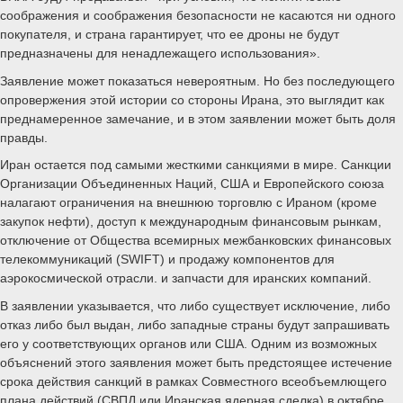
соображения и соображения безопасности не касаются ни одного
покупателя, и страна гарантирует, что ее дроны не будут
предназначены для ненадлежащего использования».
Заявление может показаться невероятным. Но без последующего
опровержения этой истории со стороны Ирана, это выглядит как
преднамеренное замечание, и в этом заявлении может быть доля
правды.
Иран остается под самыми жесткими санкциями в мире. Санкции
Организации Объединенных Наций, США и Европейского союза
налагают ограничения на внешнюю торговлю с Ираном (кроме
закупок нефти), доступ к международным финансовым рынкам,
отключение от Общества всемирных межбанковских финансовых
телекоммуникаций (SWIFT) и продажу компонентов для
аэрокосмической отрасли. и запчасти для иранских компаний.
В заявлении указывается, что либо существует исключение, либо
отказ либо был выдан, либо западные страны будут запрашивать
его у соответствующих органов или США. Одним из возможных
объяснений этого заявления может быть предстоящее истечение
срока действия санкций в рамках Совместного всеобъемлющего
плана действий (СВПД или Иранская ядерная сделка) в октябре