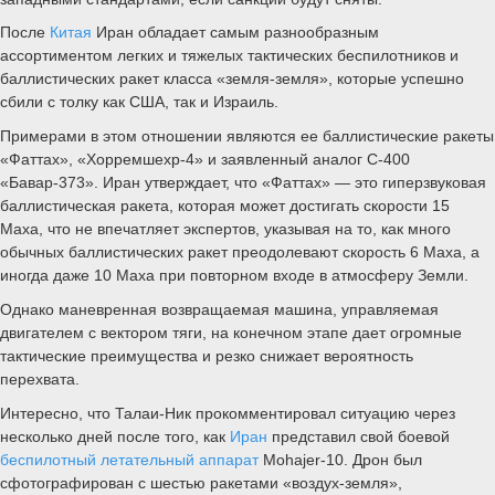
После
Китая
Иран обладает самым разнообразным
ассортиментом легких и тяжелых тактических беспилотников и
баллистических ракет класса «земля-земля», которые успешно
сбили с толку как США, так и Израиль.
Примерами в этом отношении являются ее баллистические ракеты
«Фаттах», «Хорремшехр-4» и заявленный аналог С-400
«Бавар-373». Иран утверждает, что «Фаттах» — это гиперзвуковая
баллистическая ракета, которая может достигать скорости 15
Маха, что не впечатляет экспертов, указывая на то, как много
обычных баллистических ракет преодолевают скорость 6 Маха, а
иногда даже 10 Маха при повторном входе в атмосферу Земли.
Однако маневренная возвращаемая машина, управляемая
двигателем с вектором тяги, на конечном этапе дает огромные
тактические преимущества и резко снижает вероятность
перехвата.
Интересно, что Талаи-Ник прокомментировал ситуацию через
несколько дней после того, как
Иран
представил свой боевой
беспилотный летательный аппарат
Mohajer-10. Дрон был
сфотографирован с шестью ракетами «воздух-земля»,