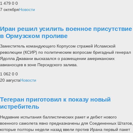
1 479
0
0
7 октября
Новости
Иран решил усилить военное присутствие
в Ормузском проливе
Заместитель командующего Корпусом стражей Исламской
революции (КСИР) по политическим вопросам бригадный генерал
Ядолла Джавани высказался о размещении американских
авианосцев в зоне Персидского залива.
1 062
0
0
20 августа
Новости
Тегеран приготовил к показу новый
истребитель
Недавние испытания баллистических ракет и дебют нового
военного самолета явно предназначены для Соединенных Штатов,
которые полторы недели назад ввели против Ирана первый пакет