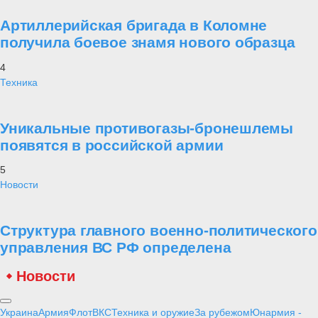
трагичность происходящего на Украине, «Военная платформа»
публикует материалы, позволяющие нашим читателям ответить на
поставленные выше вопросы, разобраться в истинных причинах
событий, удостовериться и укрепиться в правоте и обоснованности
действий России на Украине.
28 января
Статьи
⑬ Неожиданная перспектива для
западной техники
Самое читаемое
1
Уроки мужества
Рейтинг лучших полководцев согласно
математическим расчетам
2
Техника