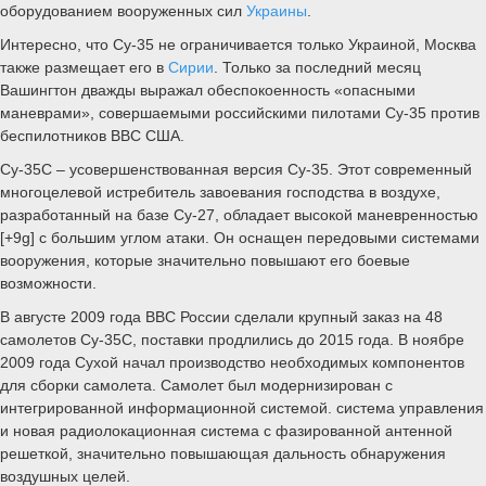
Российская корпорация ОАК на данный момент не раскрывает
количество поставленных самолетов из второй партии. Передача
техники вновь производилась на полигоне Комсомольского-на-
Амуре авиационного завода.
Поставка второй партии за столь короткий срок – это
действительно важная новость. Эта поставка подтверждает слова
генерального директора ОАК Юрия Слюсаря о том, что
Комсомольский-на-Амуре авиационный завод некоторое время
назад вложил полученные государственные средства в
расширение производства и увеличение производственных
мощностей вверенного ему предприятия.
В прошлом месяце во время передачи первой
партии
Су-35С
Слюсарь подчеркнул журналистам, что на момент
передачи первой партии завод уже работал над выпуском второй
партии. Хотя точное количество поставленных истребителей из
второй партии неизвестно, очевидно, что завод действительно
улучшил
производственные
мощности, так как за короткий срок ему
удалось поставить больше новых истребителей Су-35С.
Вооруженные силы
Российской Федерации
широко используют
самолеты Су-35С в зоне специальной операции.