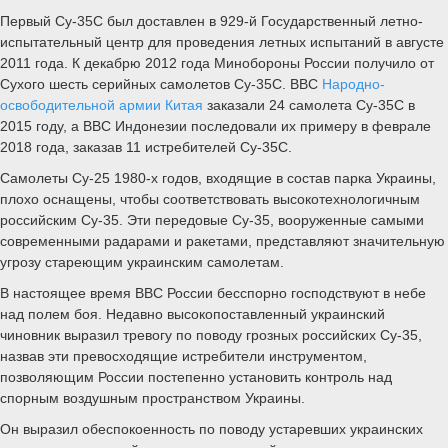
2 июня Министерство обороны России опубликовало
захватывающее видео, демонстрирующее стратегическую
маневренность и точность этих впечатляющих российских военных
истребителей. Основная роль Су-35С заключается в защите
бомбардировщиков и ударных самолетов ВВС России, а также
вертолетов армейской авиации при их столкновении с техникой и
оборудованием вооруженных сил
Украины
.
Интересно, что Су-35 не ограничивается только Украиной, Москва
также размещает его в
Сирии
. Только за последний месяц
Вашингтон дважды выражал обеспокоенность «опасными
маневрами», совершаемыми российскими пилотами Су-35 против
беспилотников ВВС США.
Су-35С – усовершенствованная версия Су-35. Этот современный
многоцелевой истребитель завоевания господства в воздухе,
разработанный на базе Су-27, обладает высокой маневренностью
[+9g] с большим углом атаки. Он оснащен передовыми системами
вооружения, которые значительно повышают его боевые
возможности.
В августе 2009 года ВВС России сделали крупный заказ на 48