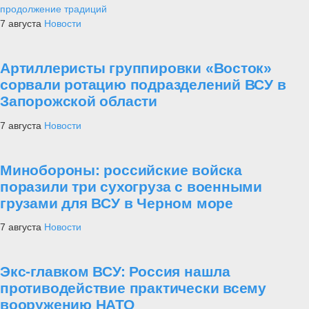
Оружие афганской войны
3
Армия
Артиллерийская бригада в Коломне
получила боевое знамя нового образца
4
Техника
Уникальные противогазы-бронешлемы
появятся в российской армии
5
Новости