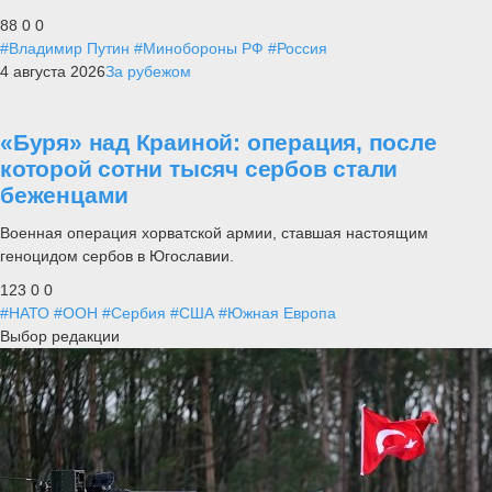
88
0
0
#Владимир Путин
#Минобороны РФ
#Россия
4 августа 2026
За рубежом
«Буря» над Краиной: операция, после
которой сотни тысяч сербов стали
беженцами
Военная операция хорватской армии, ставшая настоящим
геноцидом сербов в Югославии.
123
0
0
#НАТО
#ООН
#Сербия
#США
#Южная Европа
Выбор редакции