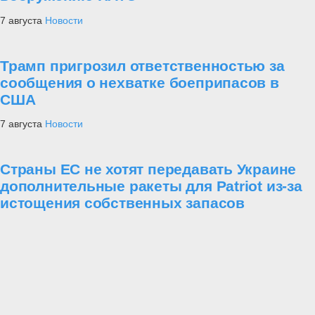
Структура главного военно-политического
управления ВС РФ определена
Новости
Украина
Армия
Флот
ВКС
Техника и оружие
За рубежом
Юнармия -
продолжение традиций
7 августа
Новости
Артиллеристы группировки «Восток»
сорвали ротацию подразделений ВСУ в
Запорожской области
7 августа
Новости
Минобороны: российские войска
поразили три сухогруза с военными
грузами для ВСУ в Черном море