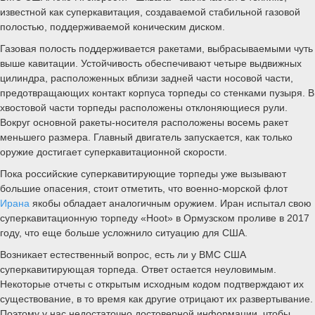
известной как суперкавитация, создаваемой стабильной газовой
полостью, поддерживаемой коническим диском.
Газовая полость поддерживается ракетами, выбрасываемыми чуть
выше кавитации. Устойчивость обеспечивают четыре выдвижных
цилиндра, расположенных вблизи задней части носовой части,
предотвращающих контакт корпуса торпеды со стенками пузыря. В
хвостовой части торпеды расположены отклоняющиеся рули.
Вокруг основной ракеты-носителя расположены восемь ракет
меньшего размера. Главный двигатель запускается, как только
оружие достигает суперкавитационной скорости.
Пока российские суперкавитирующие торпеды уже вызывают
большие опасения, стоит отметить, что военно-морской флот
Ирана
якобы обладает аналогичным оружием. Иран испытал свою
суперкавитационную торпеду «Hoot» в Ормузском проливе в 2017
году, что еще больше усложнило ситуацию для США.
Возникает естественный вопрос, есть ли у ВМС США
суперкавитирующая торпеда. Ответ остается неуловимым.
Некоторые отчеты с открытым исходным кодом подтверждают их
существование, в то время как другие отрицают их развертывание.
Поэтому у нас недостаточно достоверной информации, чтобы