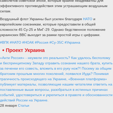
самолетов Су-35С, поставки продлились до 2015 года. В ноябре
2009 года Сухой начал производство необходимых компонентов
для сборки самолета. Самолет был модернизирован с
интегрированной информационной системой. система управления
и новая радиолокационная система с фазированной антенной
решеткой, значительно повышающая дальность обнаружения
воздушных целей.
Первый Су-35С был доставлен в 929-й Государственный летно-
испытательный центр для проведения летных испытаний в августе
2011 года. К декабрю 2012 года Минобороны России получило от
Сухого шесть серийных самолетов Су-35С. ВВС
Народно-
освободительной армии Китая
заказали 24 самолета Су-35С в
2015 году, а ВВС Индонезии последовали их примеру в феврале
2018 года, заказав 11 истребителей Су-35С.
Самолеты Су-25 1980-х годов, входящие в состав парка Украины,
плохо оснащены, чтобы соответствовать высокотехнологичным
российским Су-35. Эти передовые Су-35, вооруженные самыми
современными радарами и ракетами, представляют значительную
угрозу стареющим украинским самолетам.
В настоящее время ВВС России бесспорно господствуют в небе