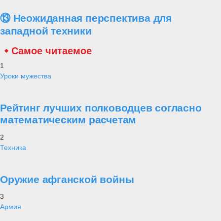
над полем боя. Недавно высокопоставленный украинский
чиновник выразил тревогу по поводу грозных российских Су-35,
назвав эти превосходящие истребители инструментом,
позволяющим России постепенно установить контроль над
спорным воздушным пространством Украины.
Он выразил обеспокоенность по поводу устаревших украинских
самолетов советской эпохи, которые крайне неадекватны для
эффективного противодействия этим устрашающим воздушным
силам.
Воздушный флот Украины был усилен благодаря
НАТО
и
европейским союзникам, которые предоставили в общей
сложности 45 Су-25 и МиГ-29. Однако бедственное положение
украинских ВВС выходит за рамки простой игры с цифрами.
#ВПК
#НАТО
#НОАК
#Россия
#Су-35С
#Украина
Проект Украина
«Анти Россия» - неужели это реальность? Как удалось бесполому
и беспринципному Западу отравить сознание нашего брата, купить
за печенки его совесть, вложить в его руку нож?! Посему за общим
братским прошлым многих поколений, появился Иуда? Понимая