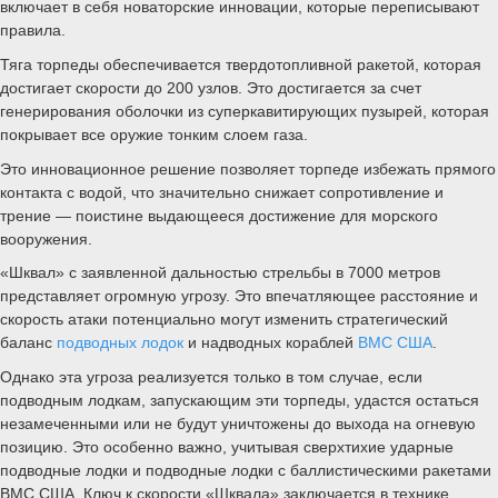
включает в себя новаторские инновации, которые переписывают
правила.
Тяга торпеды обеспечивается твердотопливной ракетой, которая
достигает скорости до 200 узлов. Это достигается за счет
генерирования оболочки из суперкавитирующих пузырей, которая
покрывает все оружие тонким слоем газа.
Это инновационное решение позволяет торпеде избежать прямого
контакта с водой, что значительно снижает сопротивление и
трение — поистине выдающееся достижение для морского
вооружения.
«Шквал» с заявленной дальностью стрельбы в 7000 метров
представляет огромную угрозу. Это впечатляющее расстояние и
скорость атаки потенциально могут изменить стратегический
баланс
подводных лодок
и надводных кораблей
ВМС США
.
Однако эта угроза реализуется только в том случае, если
подводным лодкам, запускающим эти торпеды, удастся остаться
незамеченными или не будут уничтожены до выхода на огневую
позицию. Это особенно важно, учитывая сверхтихие ударные
подводные лодки и подводные лодки с баллистическими ракетами
ВМС США. Ключ к скорости «Шквала» заключается в технике,