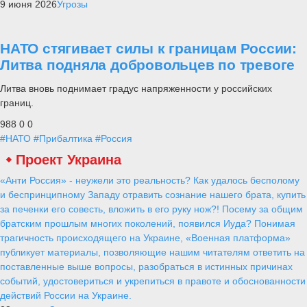
9 июня 2026
Угрозы
НАТО стягивает силы к границам России:
Литва подняла добровольцев по тревоге
Литва вновь поднимает градус напряженности у российских
границ.
988
0
0
#НАТО
#Прибалтика
#Россия
Проект Украина
«Анти Россия» - неужели это реальность? Как удалось бесполому
и беспринципному Западу отравить сознание нашего брата, купить
за печенки его совесть, вложить в его руку нож?! Посему за общим
братским прошлым многих поколений, появился Иуда? Понимая
трагичность происходящего на Украине, «Военная платформа»
публикует материалы, позволяющие нашим читателям ответить на
поставленные выше вопросы, разобраться в истинных причинах
событий, удостовериться и укрепиться в правоте и обоснованности
действий России на Украине.