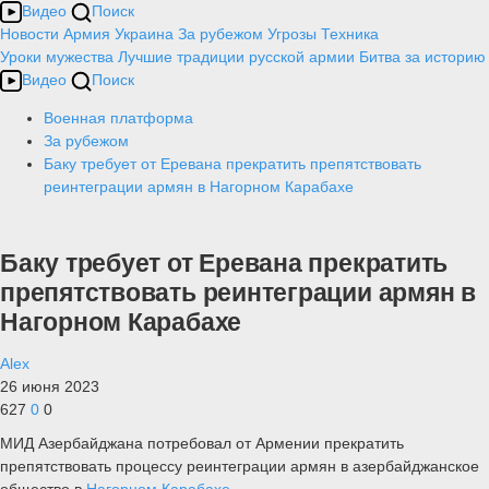
Видео
Поиск
Новости
Армия
Украина
За рубежом
Угрозы
Техника
Уроки мужества
Лучшие традиции русской армии
Битва за историю
Видео
Поиск
Военная платформа
За рубежом
Баку требует от Еревана прекратить препятствовать
реинтеграции армян в Нагорном Карабахе
Баку требует от Еревана прекратить
препятствовать реинтеграции армян в
Нагорном Карабахе
Alex
26 июня 2023
627
0
0
МИД Азербайджана потребовал от Армении прекратить
препятствовать процессу реинтеграции армян в азербайджанское
общество в
Нагорном Карабахе
.