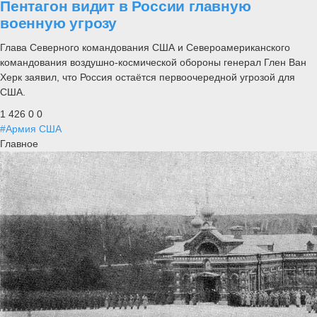
Пентагон видит в России главную
военную угрозу
Глава Северного командования США и Североамериканского
командования воздушно-космической обороны генерал Глен Ван
Херк заявил, что Россия остаётся первоочередной угрозой для
США.
1 426
0
0
#Армия США
Главное