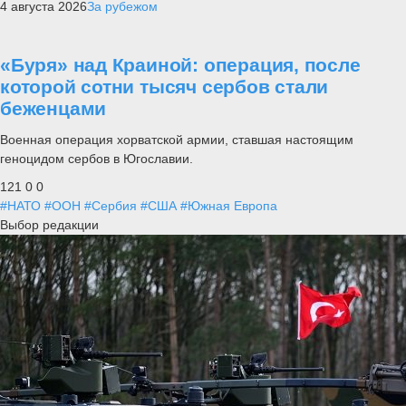
4 августа 2026
За рубежом
«Буря» над Краиной: операция, после
которой сотни тысяч сербов стали
беженцами
Военная операция хорватской армии, ставшая настоящим
геноцидом сербов в Югославии.
121
0
0
#НАТО
#ООН
#Сербия
#США
#Южная Европа
Выбор редакции