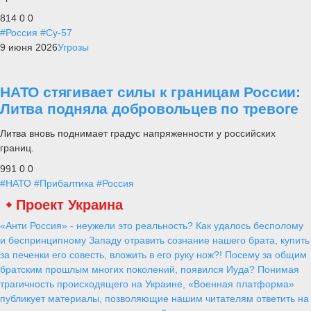
814
0
0
#Россия
#Су-57
9 июня 2026
Угрозы
НАТО стягивает силы к границам России:
Литва подняла добровольцев по тревоге
Литва вновь поднимает градус напряженности у российских
границ.
991
0
0
#НАТО
#Прибалтика
#Россия
Проект Украина
«Анти Россия» - неужели это реальность? Как удалось бесполому
и беспринципному Западу отравить сознание нашего брата, купить
за печенки его совесть, вложить в его руку нож?! Посему за общим
братским прошлым многих поколений, появился Иуда? Понимая
трагичность происходящего на Украине, «Военная платформа»
публикует материалы, позволяющие нашим читателям ответить на