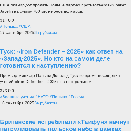
США планируют продать Польше партию противотанковых ракет
Javelin на сумму 780 миллионов долларов.
314
0
0
#Польша
#США
17 сентября 2025
За рубежом
Туск: «Iron Defender – 2025» как ответ на
«Запад-2025». Но кто на самом деле
готовится к наступлению?
Премьер-министр Польши Дональд Туск во время посещения
учений «Iron Defender – 2025» на центральном
373
0
0
#Военные учения
#НАТО
#Польша
#Россия
16 сентября 2025
За рубежом
Британские истребители «Тайфун» начнут
патрулировать польское небо в рамках