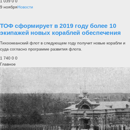
1 039
0
0
9 ноября
Новости
ТОФ сформирует в 2019 году более 10
экипажей новых кораблей обеспечения
Тихоокеанский флот в следующем году получит новые корабли и
суда согласно программе развития флота.
1 740
0
0
Главное