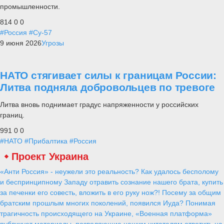
промышленности.
814
0
0
#Россия
#Су-57
9 июня 2026
Угрозы
НАТО стягивает силы к границам России:
Литва подняла добровольцев по тревоге
Литва вновь поднимает градус напряженности у российских
границ.
991
0
0
#НАТО
#Прибалтика
#Россия
Проект Украина
«Анти Россия» - неужели это реальность? Как удалось бесполому
и беспринципному Западу отравить сознание нашего брата, купить
за печенки его совесть, вложить в его руку нож?! Посему за общим
братским прошлым многих поколений, появился Иуда? Понимая
трагичность происходящего на Украине, «Военная платформа»
публикует материалы, позволяющие нашим читателям ответить на