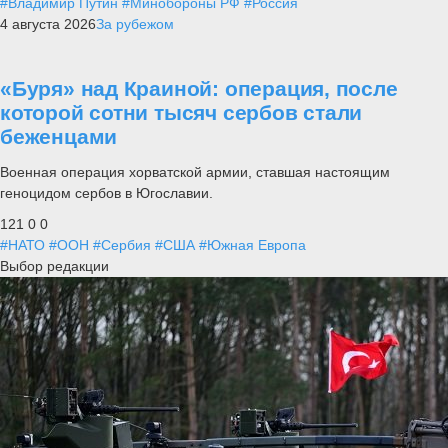
#Владимир Путин
#Минобороны РФ
#Россия
4 августа 2026
За рубежом
«Буря» над Краиной: операция, после
которой сотни тысяч сербов стали
беженцами
Военная операция хорватской армии, ставшая настоящим
геноцидом сербов в Югославии.
121
0
0
#НАТО
#ООН
#Сербия
#США
#Южная Европа
Выбор редакции