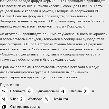
На Северо-Западе форум «Армия-2018» проходил в Кронштадте.
Его посетили свыше 10 тысяч человек, сообщает Piter.TV. Гости
увидели новые корабли и ракеты, стоящие на вооружении ВС
России. Всего на форуме в Кронштадте, организованном
Западным военным округом (ЗВО), были представлены более 50
единиц техники, в том числе комплексы «Искандер».
«В акватории Кронштадта принимают участие 15 боевых кораблей
и вспомогательных судов,- говорится в сообщении руководителя
пресс-отдела ЗВО по Балтфлоту Романа Маратова.- Среди них
новейший корвет «Сообразительный», малый ракетный корабль
«Серпухов», десантные, патрульные и специальные катера, а
также суда обеспечения и быстроходные лодки.
В рамках программы посетителям форума показали высадку
десантно-штурмовой группы. Специалисты применили
артиллерийское оружие одного из «экспонатов».
Поделиться
ВКонтакте
Одноклассники
Telegram
X
Viber
WhatsApp
LiveJournal
Скопировать ссылку