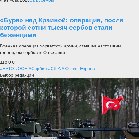
4 августа 2026
За рубежом
«Буря» над Краиной: операция, после
которой сотни тысяч сербов стали
беженцами
Военная операция хорватской армии, ставшая настоящим
геноцидом сербов в Югославии.
118
0
0
#НАТО
#ООН
#Сербия
#США
#Южная Европа
Выбор редакции