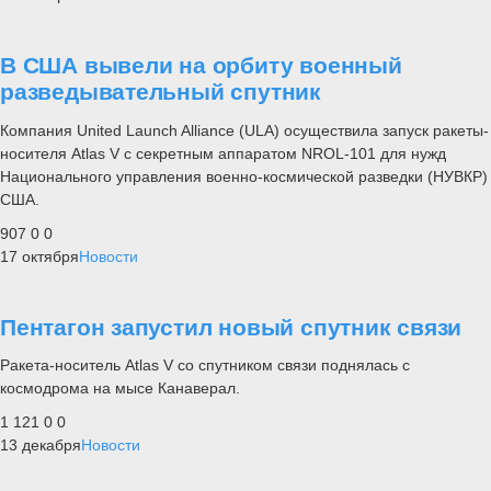
В США вывели на орбиту военный
разведывательный спутник
Компания United Launch Alliance (ULA) осуществила запуск ракеты-
носителя Atlas V с секретным аппаратом NROL-101 для нужд
Национального управления военно-космической разведки (НУВКР)
США.
907
0
0
17 октября
Новости
Пентагон запустил новый спутник связи
Ракета-носитель Atlas V со спутником связи поднялась с
космодрома на мысе Канаверал.
1 121
0
0
13 декабря
Новости