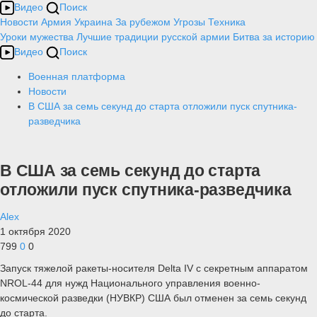
Видео
Поиск
Новости
Армия
Украина
За рубежом
Угрозы
Техника
Уроки мужества
Лучшие традиции русской армии
Битва за историю
Видео
Поиск
Военная платформа
Новости
В США за семь секунд до старта отложили пуск спутника-
разведчика
В США за семь секунд до старта
отложили пуск спутника-разведчика
Alex
1 октября 2020
799
0
0
Запуск тяжелой ракеты-носителя Delta IV с секретным аппаратом
NROL-44 для нужд Национального управления военно-
космической разведки (НУВКР) США был отменен за семь секунд
до старта.