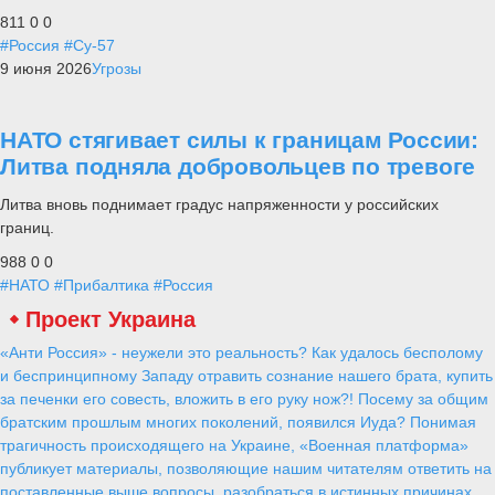
811
0
0
#Россия
#Су-57
9 июня 2026
Угрозы
НАТО стягивает силы к границам России:
Литва подняла добровольцев по тревоге
Литва вновь поднимает градус напряженности у российских
границ.
988
0
0
#НАТО
#Прибалтика
#Россия
Проект Украина
«Анти Россия» - неужели это реальность? Как удалось бесполому
и беспринципному Западу отравить сознание нашего брата, купить
за печенки его совесть, вложить в его руку нож?! Посему за общим
братским прошлым многих поколений, появился Иуда? Понимая
трагичность происходящего на Украине, «Военная платформа»
публикует материалы, позволяющие нашим читателям ответить на
поставленные выше вопросы, разобраться в истинных причинах