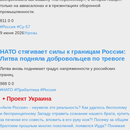
только на авиасалонах и в презентациях оборонной
промышленности.
811
0
0
#Россия
#Су-57
9 июня 2026
Угрозы
НАТО стягивает силы к границам России:
Литва подняла добровольцев по тревоге
Литва вновь поднимает градус напряженности у российских
границ.
988
0
0
#НАТО
#Прибалтика
#Россия
Проект Украина
«Анти Россия» - неужели это реальность? Как удалось бесполому
и беспринципному Западу отравить сознание нашего брата, купить
за печенки его совесть, вложить в его руку нож?! Посему за общим
братским прошлым многих поколений, появился Иуда? Понимая