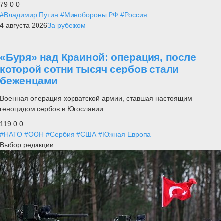
79
0
0
#Владимир Путин
#Минобороны РФ
#Россия
4 августа 2026
За рубежом
«Буря» над Краиной: операция, после
которой сотни тысяч сербов стали
беженцами
Военная операция хорватской армии, ставшая настоящим
геноцидом сербов в Югославии.
119
0
0
#НАТО
#ООН
#Сербия
#США
#Южная Европа
Выбор редакции