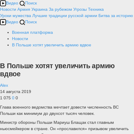
Видео
Поиск
Новости
Армия
Украина
За рубежом
Угрозы
Техника
Уроки мужества
Лучшие традиции русской армии
Битва за историю
Видео
Поиск
Военная платформа
Новости
В Польше хотят увеличить армию вдвое
В Польше хотят увеличить армию
вдвое
Alex
14 августа 2019
1 075
0
0
Глава военного ведомства мечтает довести численность ВС
Польши как минимум до двухсот тысяч человек.
Министр обороны Польши Мариуш Блащак стал главным
ньюсмейкером в стране. Он «прославился» призывом увеличить