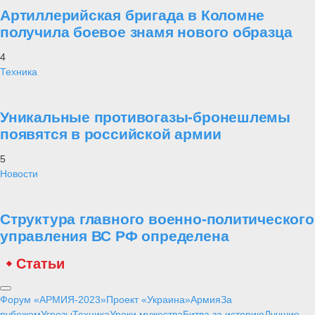
поставленные выше вопросы, разобраться в истинных причинах
событий, удостовериться и укрепиться в правоте и обоснованности
действий России на Украине.
28 января
Статьи
⑬ Неожиданная перспектива для
западной техники
Самое читаемое
1
Уроки мужества
Рейтинг лучших полководцев согласно
математическим расчетам
2
Техника