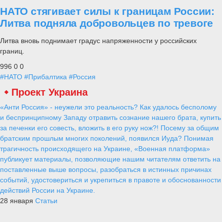
НАТО стягивает силы к границам России:
Литва подняла добровольцев по тревоге
Литва вновь поднимает градус напряженности у российских
границ.
996
0
0
#НАТО
#Прибалтика
#Россия
«Адмирал Касатонов» выходит на
финишную прямую
Alex
14 августа 2019
1 038
0
0
Госиспытания новейшего фрегата должна начаться уже в первый
осенний месяц.
Официальный представитель пресс-службы Министерства
обороны Российской Федерации по Военно-морскому флоту