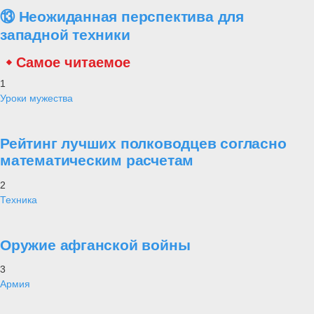
(ВМФ) капитан 1-го ранга Игорь Дыгало рассказал журналистам о
том, в каком состоянии находится фрегат проекта 22350 «Адмирал
Касатонов». По словам Дыгало, на следующей неделе фрегат
начнет завершающие заводские ходовые испытания, а уже в
сентябре корабль должен выйти на государственные испытания.
Фрегат, названный в честь известного советского военачальника,
больше сорока прослужившего на флоте, является первым в серии
военным кораблем. Он был заложен на балтийском
судостроительном предприятии «Северная верфь» ровно десять
лет назад. Пять лет назад фрегат, вооруженный двумя
корабельными комплексами на восемь ракет «Калибр-НК» и
«Оникс» каждый, каждый был спущен на воду. Первый этап
ходовых испытаний состоялся в конце 2018 года.
Проект Украина
«Анти Россия» - неужели это реальность? Как удалось бесполому
и беспринципному Западу отравить сознание нашего брата, купить
за печенки его совесть, вложить в его руку нож?! Посему за общим
братским прошлым многих поколений, появился Иуда? Понимая
трагичность происходящего на Украине, «Военная платформа»
публикует материалы, позволяющие нашим читателям ответить на