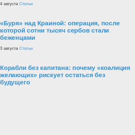
управления ВС РФ определена
Статьи
Форум «АРМИЯ-2023»
Проект «Украина»
Армия
За
рубежом
Угрозы
Техника
Уроки мужества
Битва за историю
Лучшие
традиции русской армии
7 августа
Статьи
Три армии и один ответ: Турция,
Саудовская Аравия и Пакистан заключили
оборонный пакт
6 августа
Статьи
Атака мертвецов. Что на самом деле было
под Осовцом
5 августа
Статьи