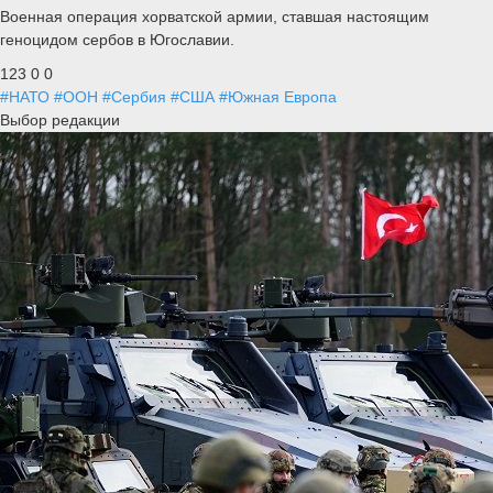
Военная операция хорватской армии, ставшая настоящим
геноцидом сербов в Югославии.
123
0
0
#НАТО
#ООН
#Сербия
#США
#Южная Европа
Выбор редакции