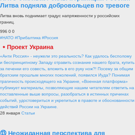
Литва подняла добровольцев по тревоге
Литва вновь поднимает градус напряженности у российских
границ.
996
0
0
#НАТО
#Прибалтика
#Россия
Проект Украина
«Анти Россия» - неужели это реальность? Как удалось бесполому
и беспринципному Западу отравить сознание нашего брата, купить
за печенки его совесть, вложить в его руку нож?! Посему за общим
братским прошлым многих поколений, появился Иуда? Понимая
трагичность происходящего на Украине, «Военная платформа»
публикует материалы, позволяющие нашим читателям ответить на
поставленные выше вопросы, разобраться в истинных причинах
событий, удостовериться и укрепиться в правоте и обоснованности
действий России на Украине.
28 января
Статьи
⑬ Неожиданная перспектива для