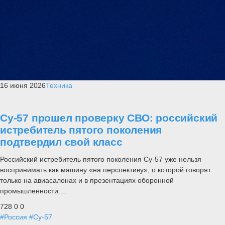
16 июня 2026
Техника
Су-57 прошел проверку СВО: российский
истребитель пятого поколения
подтвердил свой класс
Российский истребитель пятого поколения Су-57 уже нельзя
воспринимать как машину «на перспективу», о которой говорят
только на авиасалонах и в презентациях оборонной
промышленности....
728
0
0
#Россия
#Су-57