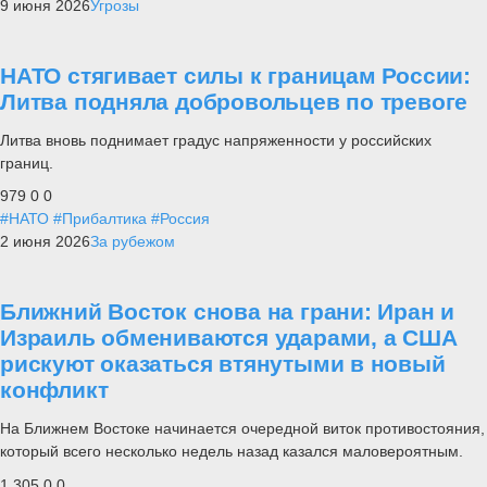
9 июня 2026
Угрозы
НАТО стягивает силы к границам России:
Литва подняла добровольцев по тревоге
Литва вновь поднимает градус напряженности у российских
границ.
979
0
0
#НАТО
#Прибалтика
#Россия
2 июня 2026
За рубежом
Ближний Восток снова на грани: Иран и
Израиль обмениваются ударами, а США
рискуют оказаться втянутыми в новый
конфликт
На Ближнем Востоке начинается очередной виток противостояния,
который всего несколько недель назад казался маловероятным.
1 305
0
0