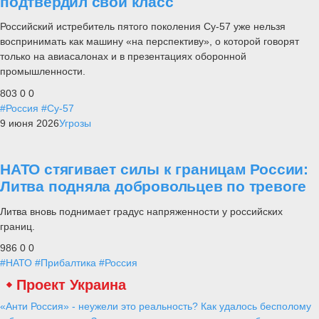
подтвердил свой класс
Российский истребитель пятого поколения Су-57 уже нельзя
воспринимать как машину «на перспективу», о которой говорят
только на авиасалонах и в презентациях оборонной
промышленности.
803
0
0
#Россия
#Су-57
9 июня 2026
Угрозы
НАТО стягивает силы к границам России:
Литва подняла добровольцев по тревоге
Литва вновь поднимает градус напряженности у российских
границ.
986
0
0
#НАТО
#Прибалтика
#Россия
Проект Украина
«Анти Россия» - неужели это реальность? Как удалось бесполому