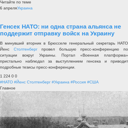
Читайте по теме
6 апреля
Украина
Генсек НАТО: ни одна страна альянса не
поддержит отправку войск на Украину
В минувший вторник в Брюсселе генеральный секретарь НАТО
Йенс
Столтенберг
провел большую пресс-конференцию п
ситуации вокруг Украины. Портал «Военная платформа»
пристально наблюдал за выступлением генсека и приводит
подробные тезисы пресс-конференции.
1 224
0
0
#НАТО
#Йенс Столтенберг
#Украина
#Россия
#США
Главное