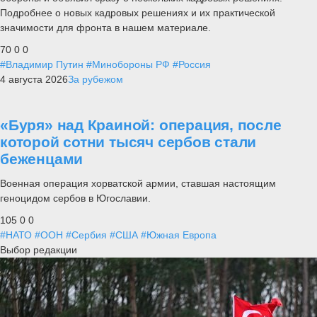
Подробнее о новых кадровых решениях и их практической
значимости для фронта в нашем материале.
70
0
0
#Владимир Путин
#Минобороны РФ
#Россия
4 августа 2026
За рубежом
«Буря» над Краиной: операция, после
которой сотни тысяч сербов стали
беженцами
Военная операция хорватской армии, ставшая настоящим
геноцидом сербов в Югославии.
105
0
0
#НАТО
#ООН
#Сербия
#США
#Южная Европа
Выбор редакции