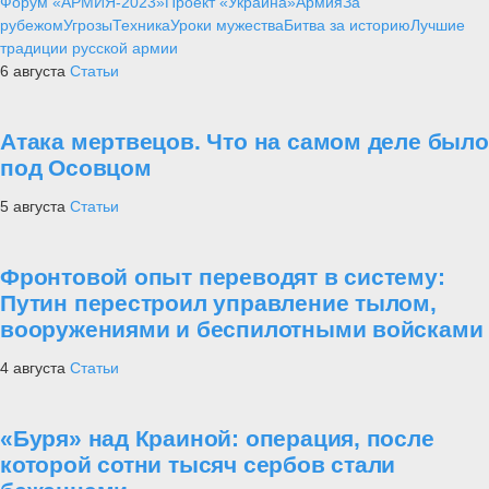
Форум «АРМИЯ-2023»
Проект «Украина»
Армия
За
рубежом
Угрозы
Техника
Уроки мужества
Битва за историю
Лучшие
традиции русской армии
6 августа
Статьи
Атака мертвецов. Что на самом деле было
под Осовцом
5 августа
Статьи
Фронтовой опыт переводят в систему:
Путин перестроил управление тылом,
вооружениями и беспилотными войсками
4 августа
Статьи
«Буря» над Краиной: операция, после
которой сотни тысяч сербов стали