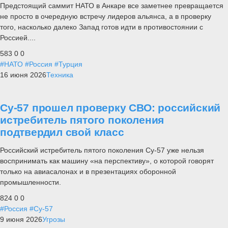
Предстоящий саммит НАТО в Анкаре все заметнее превращается
не просто в очередную встречу лидеров альянса, а в проверку
того, насколько далеко Запад готов идти в противостоянии с
Россией....
583
0
0
#НАТО
#Россия
#Турция
16 июня 2026
Техника
Су-57 прошел проверку СВО: российский
истребитель пятого поколения
подтвердил свой класс
Российский истребитель пятого поколения Су-57 уже нельзя
воспринимать как машину «на перспективу», о которой говорят
только на авиасалонах и в презентациях оборонной
промышленности.
824
0
0
#Россия
#Су-57
9 июня 2026
Угрозы