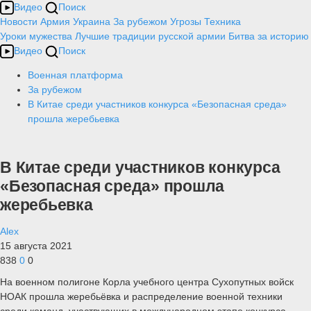
Видео
Поиск
Новости
Армия
Украина
За рубежом
Угрозы
Техника
Уроки мужества
Лучшие традиции русской армии
Битва за историю
Видео
Поиск
Военная платформа
За рубежом
В Китае среди участников конкурса «Безопасная среда»
прошла жеребьевка
В Китае среди участников конкурса
«Безопасная среда» прошла
жеребьевка
Alex
15 августа 2021
838
0
0
На военном полигоне Корла учебного центра Сухопутных войск
НОАК прошла жеребьёвка и распределение военной техники
среди команд, участвующих в международном этапе конкурса