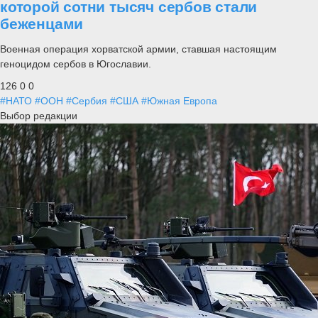
которой сотни тысяч сербов стали
беженцами
Военная операция хорватской армии, ставшая настоящим
геноцидом сербов в Югославии.
126
0
0
#НАТО
#ООН
#Сербия
#США
#Южная Европа
Выбор редакции