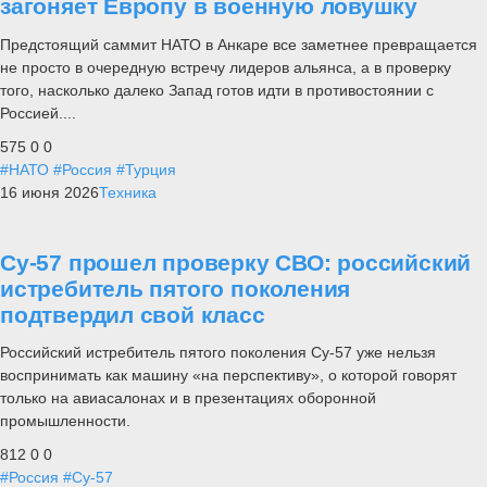
загоняет Европу в военную ловушку
Предстоящий саммит НАТО в Анкаре все заметнее превращается
не просто в очередную встречу лидеров альянса, а в проверку
того, насколько далеко Запад готов идти в противостоянии с
Россией....
575
0
0
#НАТО
#Россия
#Турция
16 июня 2026
Техника
Су-57 прошел проверку СВО: российский
истребитель пятого поколения
подтвердил свой класс
Российский истребитель пятого поколения Су-57 уже нельзя
воспринимать как машину «на перспективу», о которой говорят
только на авиасалонах и в презентациях оборонной
промышленности.
812
0
0
#Россия
#Су-57