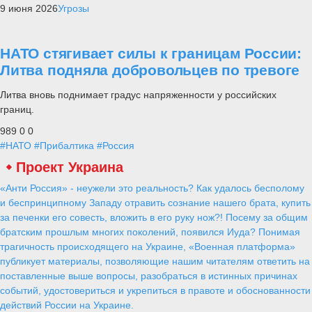
9 июня 2026
Угрозы
НАТО стягивает силы к границам России:
Литва подняла добровольцев по тревоге
Литва вновь поднимает градус напряженности у российских
границ.
989
0
0
#НАТО
#Прибалтика
#Россия
Проект Украина
«Анти Россия» - неужели это реальность? Как удалось бесполому
и беспринципному Западу отравить сознание нашего брата, купить
за печенки его совесть, вложить в его руку нож?! Посему за общим
братским прошлым многих поколений, появился Иуда? Понимая
трагичность происходящего на Украине, «Военная платформа»
публикует материалы, позволяющие нашим читателям ответить на
поставленные выше вопросы, разобраться в истинных причинах
событий, удостовериться и укрепиться в правоте и обоснованности
действий России на Украине.