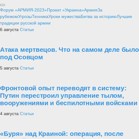
Форум «АРМИЯ-2023»
Проект «Украина»
Армия
За
рубежом
Угрозы
Техника
Уроки мужества
Битва за историю
Лучшие
традиции русской армии
6 августа
Статьи
Атака мертвецов. Что на самом деле было
под Осовцом
5 августа
Статьи
Фронтовой опыт переводят в систему:
Путин перестроил управление тылом,
вооружениями и беспилотными войсками
4 августа
Статьи
«Буря» над Краиной: операция, после