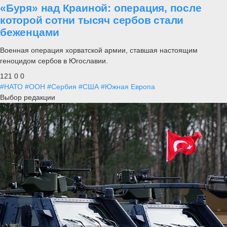
«Буря» над Краиной: операция, после
которой сотни тысяч сербов стали
беженцами
Военная операция хорватской армии, ставшая настоящим
геноцидом сербов в Югославии.
121
0
0
#НАТО
#ООН
#Сербия
#США
#Южная Европа
Выбор редакции