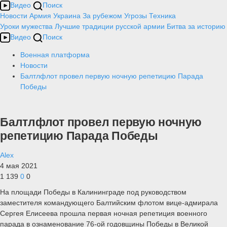
Видео
Поиск
Новости
Армия
Украина
За рубежом
Угрозы
Техника
Уроки мужества
Лучшие традиции русской армии
Битва за историю
Видео
Поиск
Военная платформа
Новости
Балтлфлот провел первую ночную репетицию Парада
Победы
Балтлфлот провел первую ночную
репетицию Парада Победы
Alex
4 мая 2021
1 139
0
0
На площади Победы в Калининграде под руководством
заместителя командующего Балтийским флотом вице-адмирала
Сергея Елисеева прошла первая ночная репетиция военного
парада в ознаменование 76-ой годовщины Победы в Великой