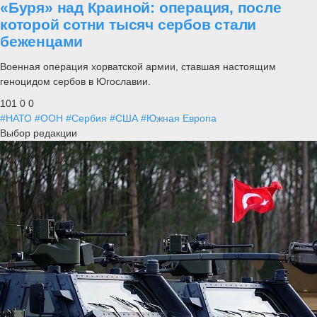
«Буря» над Краиной: операция, после
которой сотни тысяч сербов стали
беженцами
Военная операция хорватской армии, ставшая настоящим
геноцидом сербов в Югославии.
101
0
0
#НАТО
#ООН
#Сербия
#США
#Южная Европа
Выбор редакции