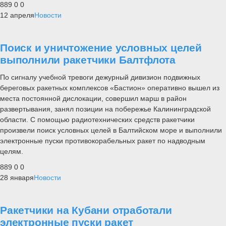
889
0
0
12 апреля
Новости
Поиск и уничтожение условных целей
выполнили ракетчики Балтфлота
По сигналу учебной тревоги дежурный дивизион подвижных
береговых ракетных комплексов «Бастион» оперативно вышел из
места постоянной дислокации, совершил марш в район
развертывания, занял позиции на побережье Калининградской
области. С помощью радиотехнических средств ракетчики
произвели поиск условных целей в Балтийском море и выполнили
электронные пуски противокорабельных ракет по надводным
целям.
889
0
0
28 января
Новости
Ракетчики на Кубани отработали
электронные пуски ракет