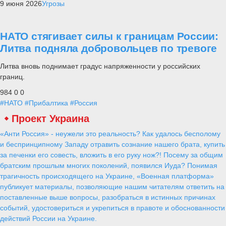
9 июня 2026
Угрозы
НАТО стягивает силы к границам России:
Литва подняла добровольцев по тревоге
Литва вновь поднимает градус напряженности у российских
границ.
984
0
0
#НАТО
#Прибалтика
#Россия
Проект Украина
«Анти Россия» - неужели это реальность? Как удалось бесполому
и беспринципному Западу отравить сознание нашего брата, купить
за печенки его совесть, вложить в его руку нож?! Посему за общим
братским прошлым многих поколений, появился Иуда? Понимая
трагичность происходящего на Украине, «Военная платформа»
публикует материалы, позволяющие нашим читателям ответить на
поставленные выше вопросы, разобраться в истинных причинах
событий, удостовериться и укрепиться в правоте и обоснованности
действий России на Украине.