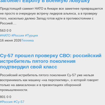
загоняет Европу в военную ловушку
Предстоящий саммит НАТО в Анкаре все заметнее превращается
не просто в очередную встречу лидеров альянса, а в проверку
того, насколько далеко Запад готов идти в противостоянии с
Россией....
563
0
0
#НАТО
#Россия
#Турция
16 июня 2026
Техника
Су-57 прошел проверку СВО: российский
истребитель пятого поколения
подтвердил свой класс
Российский истребитель пятого поколения Су-57 уже нельзя
воспринимать как машину «на перспективу», о которой говорят
только на авиасалонах и в презентациях оборонной
промышленности.
801
0
0
#Россия
#Су-57