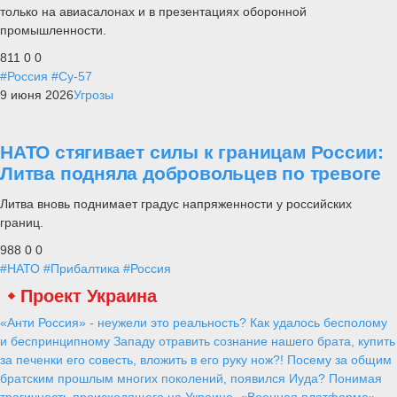
только на авиасалонах и в презентациях оборонной
промышленности.
811
0
0
#Россия
#Су-57
9 июня 2026
Угрозы
НАТО стягивает силы к границам России:
Литва подняла добровольцев по тревоге
Литва вновь поднимает градус напряженности у российских
границ.
988
0
0
#НАТО
#Прибалтика
#Россия
Проект Украина
«Анти Россия» - неужели это реальность? Как удалось бесполому
и беспринципному Западу отравить сознание нашего брата, купить
за печенки его совесть, вложить в его руку нож?! Посему за общим
братским прошлым многих поколений, появился Иуда? Понимая
трагичность происходящего на Украине, «Военная платформа»