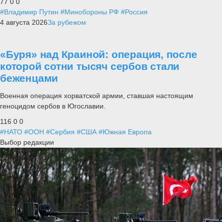
77
0
0
#Владимир Путин
#Минобороны РФ
#Россия
4 августа 2026
За рубежом
«Буря» над Краиной: операция, после
которой сотни тысяч сербов стали
беженцами
Военная операция хорватской армии, ставшая настоящим
геноцидом сербов в Югославии.
116
0
0
#НАТО
#ООН
#Сербия
#США
#Южная Европа
Выбор редакции