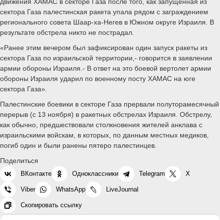
движения ХАМАС в секторе Газа после того, как запущенная из
сектора Газа палестинская ракета упала рядом с заграждением
регионального совета Шаар-ха-Негев в Южном округе Израиля. В
результате обстрела никто не пострадал.
«Ранее этим вечером был зафиксирован один запуск ракеты из
сектора Газа по израильской территории,- говорится в заявлении
армии обороны Израиля.- В ответ на это боевой вертолет армии
обороны Израиля ударил по военному посту ХАМАС на юге
сектора Газа».
Палестинские боевики в секторе Газа прервали полуторамесячный
перерыв (с 13 ноября) в ракетных обстрелах Израиля. Обстрелу,
как обычно, предшествовали столкновения жителей анклава с
израильскими войскам, в которых, по данным местных медиков,
погиб один и были ранены пятеро палестинцев.
Поделиться
ВКонтакте
Одноклассники
Telegram
X
Viber
WhatsApp
LiveJournal
Скопировать ссылку