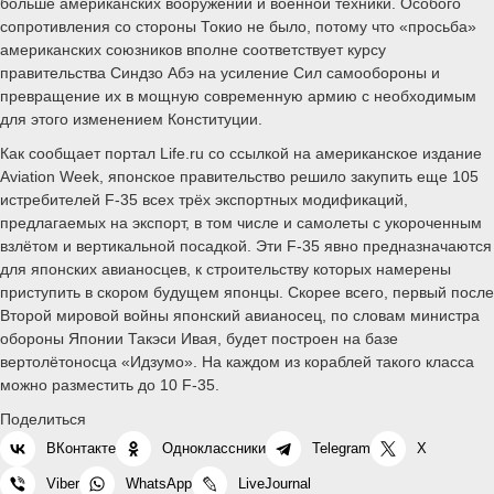
больше американских вооружений и военной техники. Особого
сопротивления со стороны Токио не было, потому что «просьба»
американских союзников вполне соответствует курсу
правительства Синдзо Абэ на усиление Сил самообороны и
превращение их в мощную современную армию с необходимым
для этого изменением Конституции.
Как сообщает портал Life.ru со ссылкой на американское издание
Aviation Week, японское правительство решило закупить еще 105
истребителей F-35 всех трёх экспортных модификаций,
предлагаемых на экспорт, в том числе и самолеты с укороченным
взлётом и вертикальной посадкой. Эти F-35 явно предназначаются
для японских авианосцев, к строительству которых намерены
приступить в скором будущем японцы. Скорее всего, первый после
Второй мировой войны японский авианосец, по словам министра
обороны Японии Такэси Ивая, будет построен на базе
вертолётоносца «Идзумо». На каждом из кораблей такого класса
можно разместить до 10 F-35.
Поделиться
ВКонтакте
Одноклассники
Telegram
X
Viber
WhatsApp
LiveJournal