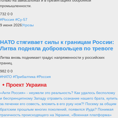
только на авиасалонах и в презентациях оборонной
промышленности.
732
0
0
#Россия
#Су-57
9 июня 2026
Угрозы
НАТО стягивает силы к границам России:
Литва подняла добровольцев по тревоге
Литва вновь поднимает градус напряженности у российских
границ.
982
0
0
#НАТО
#Прибалтика
#Россия
Проект Украина
«Анти Россия» - неужели это реальность? Как удалось бесполому
и беспринципному Западу отравить сознание нашего брата, купить
за печенки его совесть, вложить в его руку нож?! Посему за общим
братским прошлым многих поколений, появился Иуда? Понимая
трагичность происходящего на Украине, «Военная платформа»