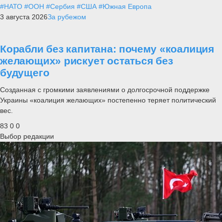
#НАТО
#ООН
#Сербия
#США
#Южная Европа
3 августа 2026
За рубежом
Корабли без капитана: почему «коалиция
желающих» рискует остаться без
будущего
Созданная с громкими заявлениями о долгосрочной поддержке
Украины «коалиция желающих» постепенно теряет политический
вес.
83
0
0
Выбор редакции