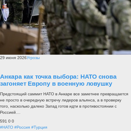
29 июня 2026
Угрозы
Анкара как точка выбора: НАТО снова
загоняет Европу в военную ловушку
Предстоящий саммит НАТО в Анкаре все заметнее превращается
не просто в очередную встречу лидеров альянса, а в проверку
того, насколько далеко Запад готов идти в противостоянии с
Россией....
591
0
0
#НАТО
#Россия
#Турция