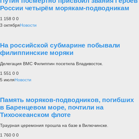
Путин посмертно присвоил звания Героев
России четырём морякам-подводникам
1 158
0
0
3 октября
Новости
На российской субмарине побывали
филиппинские моряки
Делегация ВМС Филиппин посетила Владивосток.
1 551
0
0
5 июля
Новости
Память моряков-подводников, погибших
в Баренцевом море, почтили на
Тихоокеанском флоте
Траурная церемония прошла на базе в Вилючинске.
1 760
0
0