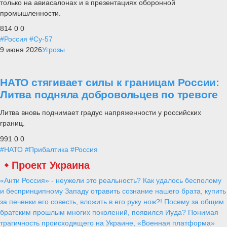
только на авиасалонах и в презентациях оборонной
промышленности.
814
0
0
#Россия
#Су-57
9 июня 2026
Угрозы
НАТО стягивает силы к границам России:
Литва подняла добровольцев по тревоге
Литва вновь поднимает градус напряженности у российских
границ.
991
0
0
#НАТО
#Прибалтика
#Россия
Проект Украина
«Анти Россия» - неужели это реальность? Как удалось бесполому
и беспринципному Западу отравить сознание нашего брата, купить
за печенки его совесть, вложить в его руку нож?! Посему за общим
братским прошлым многих поколений, появился Иуда? Понимая
трагичность происходящего на Украине, «Военная платформа»