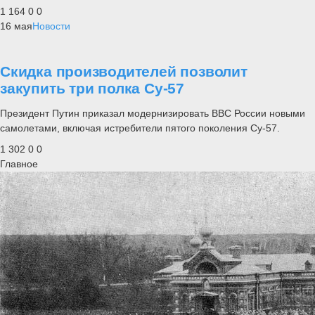
1 164
0
0
16 мая
Новости
Скидка производителей позволит
закупить три полка Су-57
Президент Путин приказал модернизировать ВВС России новыми
самолетами, включая истребители пятого поколения Су-57.
1 302
0
0
Главное