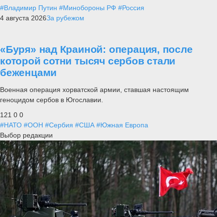
#Владимир Путин
#Минобороны РФ
#Россия
4 августа 2026
За рубежом
«Буря» над Краиной: операция, после
которой сотни тысяч сербов стали
беженцами
Военная операция хорватской армии, ставшая настоящим
геноцидом сербов в Югославии.
121
0
0
#НАТО
#ООН
#Сербия
#США
#Южная Европа
Выбор редакции