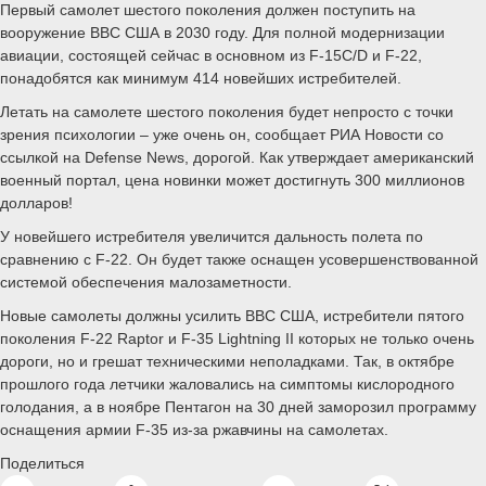
Первый самолет шестого поколения должен поступить на
вооружение ВВС США в 2030 году. Для полной модернизации
авиации, состоящей сейчас в основном из F-15C/D и F-22,
понадобятся как минимум 414 новейших истребителей.
Летать на самолете шестого поколения будет непросто с точки
зрения психологии – уже очень он, сообщает РИА Новости со
ссылкой на Defense News, дорогой. Как утверждает американский
военный портал, цена новинки может достигнуть 300 миллионов
долларов!
У новейшего истребителя увеличится дальность полета по
сравнению с F-22. Он будет также оснащен усовершенствованной
системой обеспечения малозаметности.
Новые самолеты должны усилить ВВС США, истребители пятого
поколения F-22 Raptor и F-35 Lightning II которых не только очень
дороги, но и грешат техническими неполадками. Так, в октябре
прошлого года летчики жаловались на симптомы кислородного
голодания, а в ноябре Пентагон на 30 дней заморозил программу
оснащения армии F-35 из-за ржавчины на самолетах.
Поделиться