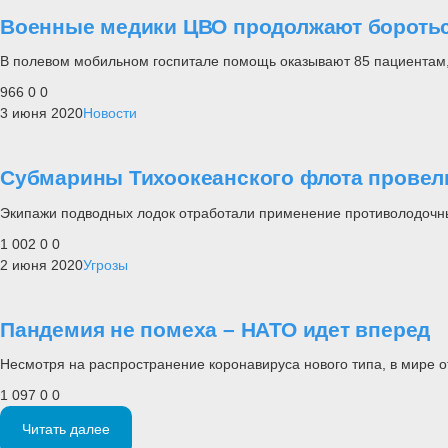
Военные медики ЦВО продолжают боротьс
В полевом мобильном госпитале помощь оказывают 85 пациентам,
966
0
0
3 июня 2020
Новости
Субмарины Тихоокеанского флота провел
Экипажи подводных лодок отработали применение противолодочны
1 002
0
0
2 июня 2020
Угрозы
Пандемия не помеха – НАТО идет вперед
Несмотря на распространение коронавируса нового типа, в мире 
1 097
0
0
Читать далее