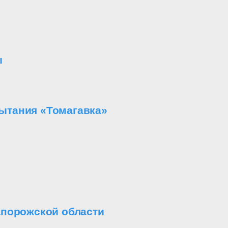
ы
ытания «Томагавка»
апорожской области