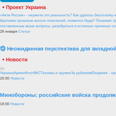
Проект Украина
«Анти Россия» - неужели это реальность? Как удалось бесполому и
братским прошлым многих поколений, появился Иуда? Понимая тр
поставленные выше вопросы, разобраться в истинных причинах соб
28 января
Статьи
⑬ Неожиданная перспектива для западной
Новости
Украина
Армия
Флот
ВКС
Техника и оружие
За рубежом
Юнармия - пр
20:00
Новости
Минобороны: российские войска продолж
18:00
Новости