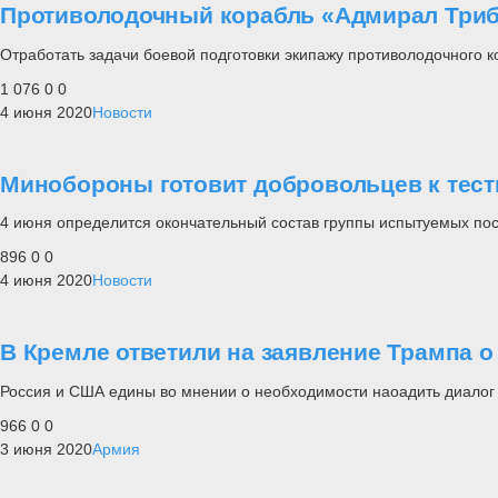
Противолодочный корабль «Адмирал Триб
Отработать задачи боевой подготовки экипажу противолодочного 
1 076
0
0
4 июня 2020
Новости
Минобороны готовит добровольцев к тест
4 июня определится окончательный состав группы испытуемых после
896
0
0
4 июня 2020
Новости
В Кремле ответили на заявление Трампа о
Россия и США едины во мнении о необходимости наоадить диалог 
966
0
0
3 июня 2020
Армия