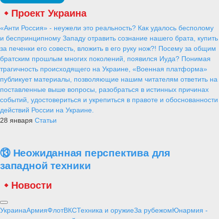
Проект Украина
«Анти Россия» - неужели это реальность? Как удалось бесполому
и беспринципному Западу отравить сознание нашего брата, купить
за печенки его совесть, вложить в его руку нож?! Посему за общим
братским прошлым многих поколений, появился Иуда? Понимая
трагичность происходящего на Украине, «Военная платформа»
публикует материалы, позволяющие нашим читателям ответить на
поставленные выше вопросы, разобраться в истинных причинах
событий, удостовериться и укрепиться в правоте и обоснованности
действий России на Украине.
28 января
Статьи
⑬ Неожиданная перспектива для
западной техники
Новости
Украина
Армия
Флот
ВКС
Техника и оружие
За рубежом
Юнармия -