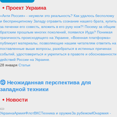
Проект Украина
«Анти Россия» - неужели это реальность? Как удалось бесполому
и беспринципному Западу отравить сознание нашего брата, купить
за печенки его совесть, вложить в его руку нож?! Посему за общим
братским прошлым многих поколений, появился Иуда? Понимая
трагичность происходящего на Украине, «Военная платформа»
публикует материалы, позволяющие нашим читателям ответить на
поставленные выше вопросы, разобраться в истинных причинах
событий, удостовериться и укрепиться в правоте и обоснованности
действий России на Украине.
28 января
Статьи
⑬ Неожиданная перспектива для
западной техники
Новости
Украина
Армия
Флот
ВКС
Техника и оружие
За рубежом
Юнармия -