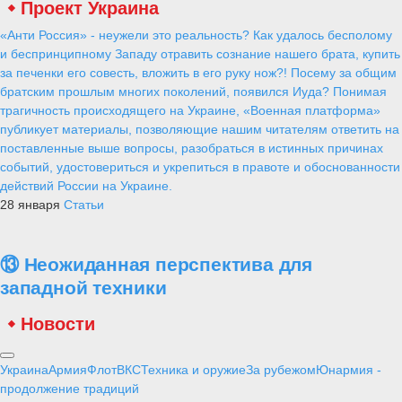
Проект Украина
«Анти Россия» - неужели это реальность? Как удалось бесполому
и беспринципному Западу отравить сознание нашего брата, купить
за печенки его совесть, вложить в его руку нож?! Посему за общим
братским прошлым многих поколений, появился Иуда? Понимая
трагичность происходящего на Украине, «Военная платформа»
публикует материалы, позволяющие нашим читателям ответить на
поставленные выше вопросы, разобраться в истинных причинах
событий, удостовериться и укрепиться в правоте и обоснованности
действий России на Украине.
28 января
Статьи
⑬ Неожиданная перспектива для
западной техники
Новости
Украина
Армия
Флот
ВКС
Техника и оружие
За рубежом
Юнармия -
продолжение традиций