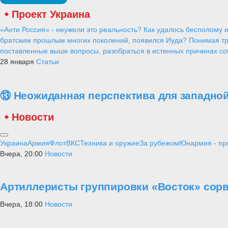
Проект Украина
«Анти Россия» - неужели это реальность? Как удалось бесполому и
братским прошлым многих поколений, появился Иуда? Понимая тр
поставленные выше вопросы, разобраться в истинных причинах соб
28 января
Статьи
⑬ Неожиданная перспектива для западной
Новости
Украина
Армия
Флот
ВКС
Техника и оружие
За рубежом
Юнармия - пр
Вчера, 20:00
Новости
Артиллеристы группировки «Восток» сорв
Вчера, 18:00
Новости