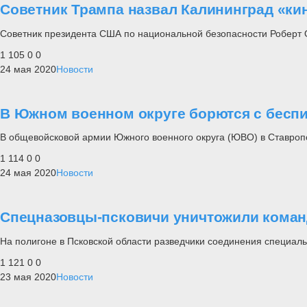
Советник Трампа назвал Калининград «ки
Советник президента США по национальной безопасности Роберт 
1 105
0
0
24 мая 2020
Новости
В Южном военном округе борются с бесп
В общевойсковой армии Южного военного округа (ЮВО) в Ставроп
1 114
0
0
24 мая 2020
Новости
Спецназовцы-псковичи уничтожили коман
На полигоне в Псковской области разведчики соединения специал
1 121
0
0
23 мая 2020
Новости