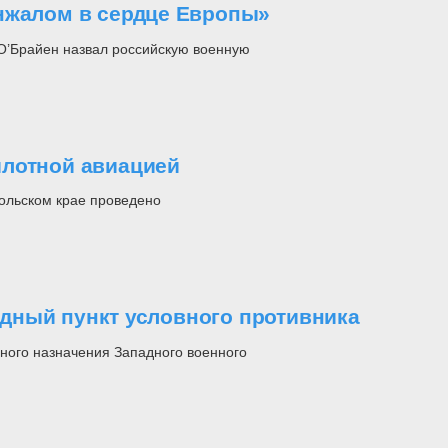
нжалом в сердце Европы»
О’Брайен назвал российскую военную
илотной авиацией
ольском крае проведено
дный пункт условного противника
ьного назначения Западного военного