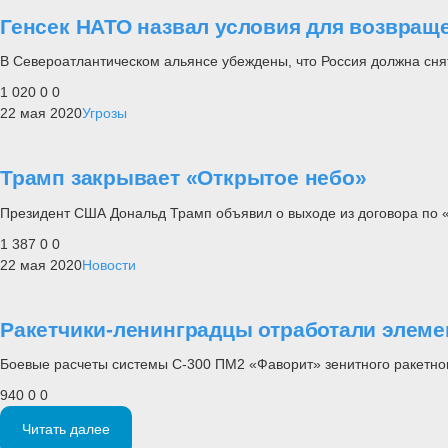
Генсек НАТО назвал условия для возвращ
В Североатлантическом альянсе убеждены, что Россия должна сня
1 020
0
0
22 мая 2020
Угрозы
Трамп закрывает «Открытое небо»
Президент США Дональд Трамп объявил о выходе из договора по 
1 387
0
0
22 мая 2020
Новости
Ракетчики-ленинградцы отработали элем
Боевые расчеты системы С-300 ПМ2 «Фаворит» зенитного ракетно
940
0
0
Читать далее