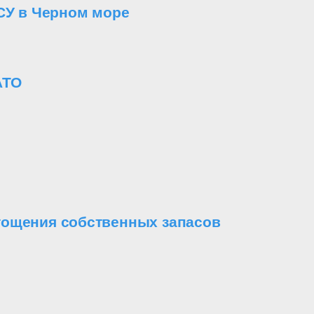
СУ в Черном море
АТО
стощения собственных запасов