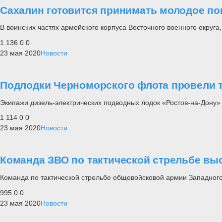
Сахалин готовится принимать молодое п
В воинских частях армейского корпуса Восточного военного округ
1 136
0
0
23 мая 2020
Новости
Подлодки Черноморского флота провели 
Экипажи дизель-электрических подводных лодок «Ростов-на-Дону»
1 114
0
0
23 мая 2020
Новости
Команда ЗВО по тактической стрельбе вы
Команда по тактической стрельбе общевойсковой армии Западного
995
0
0
23 мая 2020
Новости