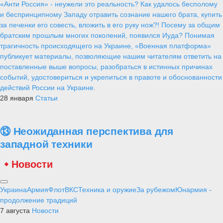
«Анти Россия» - неужели это реальность? Как удалось бесполому
и беспринципному Западу отравить сознание нашего брата, купить
за печенки его совесть, вложить в его руку нож?! Посему за общим
братским прошлым многих поколений, появился Иуда? Понимая
трагичность происходящего на Украине, «Военная платформа»
публикует материалы, позволяющие нашим читателям ответить на
поставленные выше вопросы, разобраться в истинных причинах
событий, удостовериться и укрепиться в правоте и обоснованности
действий России на Украине.
28 января
Статьи
⑬ Неожиданная перспектива для
западной техники
Новости
Украина
Армия
Флот
ВКС
Техника и оружие
За рубежом
Юнармия -
продолжение традиций
7 августа
Новости