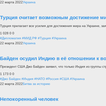
22 марта 2022
Украина
Турция считает возможным достижение ми
Турция прилагает все усилия для достижения мира на Украине, з
1 028
0
0
#Дипломатия
#МИД РФ
#Турция
#Украина
22 марта 2022
Украина
Байден осудил Индию в её отношении к в
Президент США Джо Байден заявил, что только Индия из группы ст
1 173
0
0
#Джо Байден
#Индия
#НАТО
#Россия
#США
#Украина
22 марта 2022
Битва за историю
Непокоренный человек