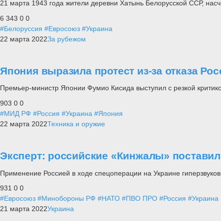
21 марта 1943 года жители деревни Хатынь Белорусской ССР, нас
6 343
0
0
#Белоруссия
#Евросоюз
#Украина
22 марта 2022
За рубежом
Япония выразила протест из-за отказа Ро
Премьер-министр Японии Фумио Кисида выступил с резкой критико
903
0
0
#МИД РФ
#Россия
#Украина
#Япония
22 марта 2022
Техника и оружие
Эксперт: российские «Кинжалы» постави
Применение Россией в ходе спецоперации на Украине гиперзвуков
931
0
0
#Евросоюз
#Минобороны РФ
#НАТО
#ПВО ПРО
#Россия
#Украина
21 марта 2022
Украина