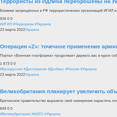
Террористы из Идлиба переброшены на Ук
Боевики запрещённых в РФ террористических организаций ИГИЛ 
926
0
0
#ИГИЛ
#Терроризм
#Украина
23 марта 2022
Украина
Операция «Z»: точечное применение арми
Портал «Военная платформа» продолжает держать вас в курсе со
1 873
0
0
#Белоруссия
#Дипломатия
#Донбасс
#Россия
#Украина
23 марта 2022
Украина
Великобритания планирует увеличить объ
Британское правительство выразило своё намерение нарастить по
849
0
0
#Великобритания
#НАТО
#Украина