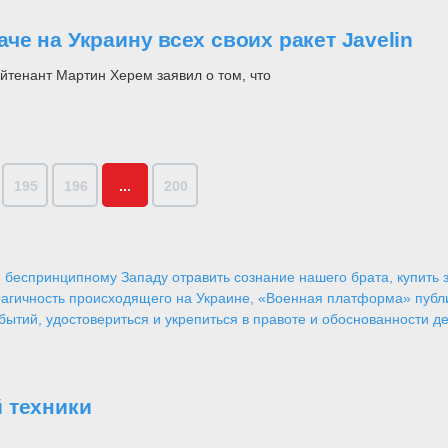
е на Украину всех своих ракет Javelin
тенант Мартин Херем заявил о том, что
195
196
...
200
 беспринципному Западу отравить сознание нашего брата, купить за
агичность происходящего на Украине, «Военная платформа» публ
ытий, удостовериться и укрепиться в правоте и обоснованности де
 техники