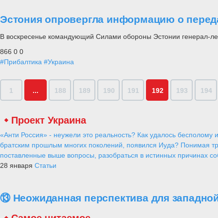
Эстония опровергла информацию о передач
В воскресенье командующий Силами обороны Эстонии генерал-лей
866
0
0
#Прибалтика
#Украина
1
...
188
189
190
191
192
193
194
Проект Украина
«Анти Россия» - неужели это реальность? Как удалось бесполому и
братским прошлым многих поколений, появился Иуда? Понимая тр
поставленные выше вопросы, разобраться в истинных причинах соб
28 января
Статьи
⑬ Неожиданная перспектива для западной