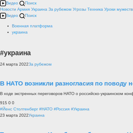
Видео
Поиск
Новости
Армия
Украина
За рубежом
Угрозы
Техника
Уроки мужеств
Видео
Поиск
Военная платформа
украина
#украина
24 марта 2022
За рубежом
В НАТО возникли разногласия по поводу
В ходе экстренных переговоров НАТО о российско-украинском конф
915
0
0
#Йенс Столтенберг
#НАТО
#Россия
#Украина
23 марта 2022
Украина