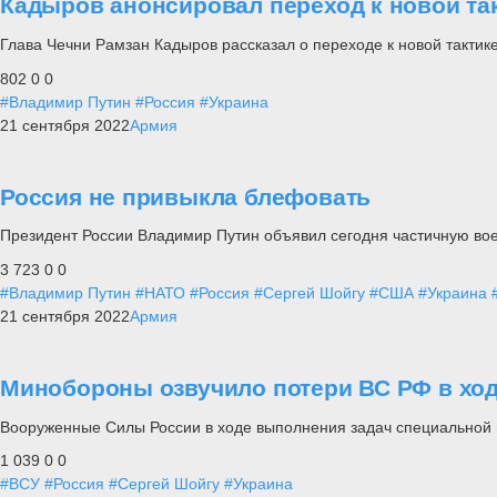
Кадыров анонсировал переход к новой та
Глава Чечни Рамзан Кадыров рассказал о переходе к новой тактик
802
0
0
#Владимир Путин
#Россия
#Украина
21 сентября 2022
Армия
Россия не привыкла блефовать
Президент России Владимир Путин объявил сегодня частичную вое
3 723
0
0
#Владимир Путин
#НАТО
#Россия
#Сергей Шойгу
#США
#Украина
21 сентября 2022
Армия
Минобороны озвучило потери ВС РФ в ход
Вооруженные Силы России в ходе выполнения задач специальной 
1 039
0
0
#ВСУ
#Россия
#Сергей Шойгу
#Украина