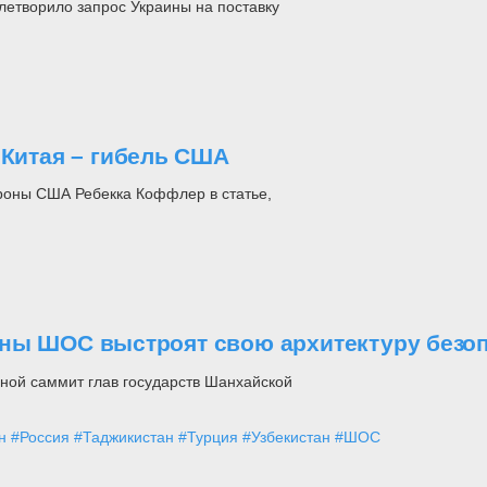
летворило запрос Украины на поставку
 Китая – гибель США
роны США Ребекка Коффлер в статье,
аны ШОС выстроят свою архитектуру безо
дной саммит глав государств Шанхайской
н
#Россия
#Таджикистан
#Турция
#Узбекистан
#ШОС