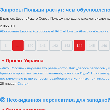
Запросы Польши растут: чем обусловлено
В рамках Европейского Союза Польшу уже давно рассматривают ка
2 065
0
0
#Восточная Европа
#Евросоюз
#НАТО
#Польша
#Россия
#Украина
1
...
140
141
142
143
144
145
146
Проект Украина
«Анти Россия» - неужели это реальность? Как удалось бесполому и
братским прошлым многих поколений, появился Иуда? Понимая тр
поставленные выше вопросы, разобраться в истинных причинах соб
28 января
Статьи
⑬ Неожиданная перспектива для западной