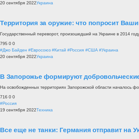
20 сентября 2022
Украина
Территория за оружие: что попросит Вашин
Государственный переворот, произошедший на Украине в 2014 году
795
0
0
#Джо Байден
#Евросоюз
#Китай
#Россия
#США
#Украина
20 сентября 2022
Украина
В Запорожье формируют добровольчески
На освобожденных территориях Запорожской области началось фо
716
0
0
#Россия
19 сентября 2022
Техника
Все еще не танки: Германия отправит на 