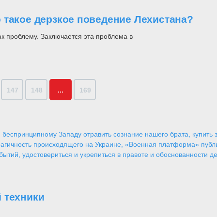
 такое дерзкое поведение Лехистана?
к проблему. Заключается эта проблема в
147
148
...
169
 беспринципному Западу отравить сознание нашего брата, купить за
агичность происходящего на Украине, «Военная платформа» публ
ытий, удостовериться и укрепиться в правоте и обоснованности де
 техники