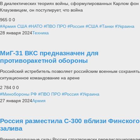
В диалектических теориях войны, сформулированных Карлом фон
Клаузевицем, он постулирует, что война
965
0
0
#Армия США
#НАТО
#ПВО ПРО
#Россия
#США
#Танки
#Украина
28 января 2024
Техника
МиГ-31 ВКС предназначен для
противоракетной обороны
Российский истребитель позволяет российским военным сохранять
ситуационное командование на арене
2 784
0
0
#Минобороны РФ
#ПВО ПРО
#Россия
#Украина
27 января 2024
Армия
Россия разместила С-300 вблизи Финского
залива
Военно-воздушные силы России стратегически передислоцировали