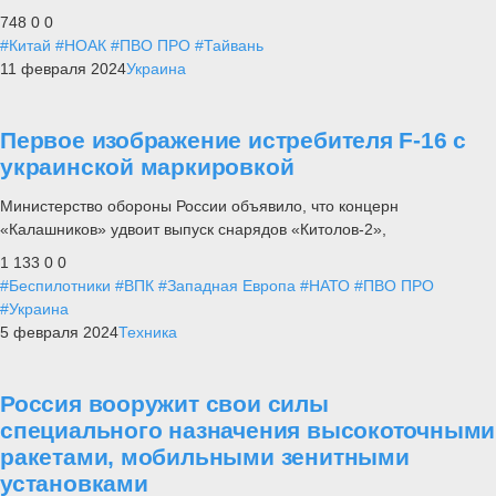
748
0
0
#Китай
#НОАК
#ПВО ПРО
#Тайвань
11 февраля 2024
Украина
Первое изображение истребителя F-16 с
украинской маркировкой
Министерство обороны России объявило, что концерн
«Калашников» удвоит выпуск снарядов «Китолов-2»,
1 133
0
0
#Беспилотники
#ВПК
#Западная Европа
#НАТО
#ПВО ПРО
#Украина
5 февраля 2024
Техника
Россия вооружит свои силы
специального назначения высокоточными
ракетами, мобильными зенитными
установками