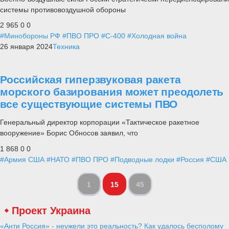
системы противовоздушной обороны
2 965
0
0
#Минобороны РФ
#ПВО ПРО
#С-400
#Холодная война
26 января 2024
Техника
Российская гиперзвуковая ракета
морского базирования может преодолеть
все существующие системы ПВО
Генеральный директор корпорации «Тактическое ракетное
вооружение» Борис Обносов заявил, что
1 868
0
0
#Армия США
#НАТО
#ПВО ПРО
#Подводные лодки
#Россия
#США
1
15
45
Проект Украина
«Анти Россия» - неужели это реальность? Как удалось бесполому