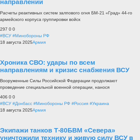
направлении
Расчеты реактивных систем залпового огня БМ-21 «Град» 44-го
армейского корпуса группировки войск
297
0
0
#ВСУ
#Минобороны РФ
18 августа 2025
Армия
Хроника СВО: удары по всем
направлениям и кризис снабжения ВСУ
Вооруженные Силы Российской Федерации продолжают
проведение специальной военной операции, нанося
406
0
0
#ВСУ
#Донбасс
#Минобороны РФ
#Россия
#Украина
18 августа 2025
Армия
Экипажи танков Т-80БВМ «Севера»
уничтожили технику и живую силу ВСУ в