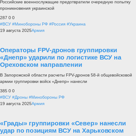
Российские военнослужащие предотвратили очередную попытку
проникновения украинской
287
0
0
#ВСУ
#Минобороны РФ
#Россия
#Украина
19 августа 2025
Армия
Операторы FPV-дронов группировки
«Днепр» ударили по логистике ВСУ на
Ореховском направлении
В Запорожской области расчеты FPV-дронов 58-й общевойсковой
армии группировки войск «Днепр» нанесли
385
0
0
#ВСУ
#Дроны
#Минобороны РФ
19 августа 2025
Армия
«Грады» группировки «Север» нанесли
удар по позициям ВСУ на Харьковском