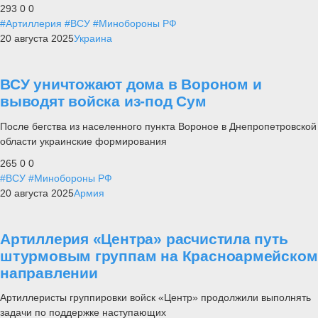
293
0
0
#Артиллерия
#ВСУ
#Минобороны РФ
20 августа 2025
Украина
ВСУ уничтожают дома в Вороном и
выводят войска из-под Сум
После бегства из населенного пункта Вороное в Днепропетровской
области украинские формирования
265
0
0
#ВСУ
#Минобороны РФ
20 августа 2025
Армия
Артиллерия «Центра» расчистила путь
штурмовым группам на Красноармейском
направлении
Артиллеристы группировки войск «Центр» продолжили выполнять
задачи по поддержке наступающих