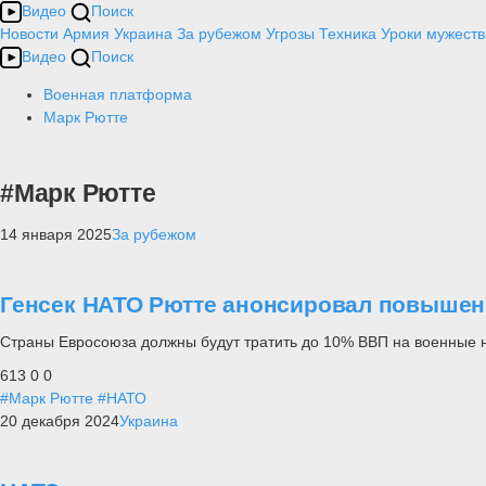
Видео
Поиск
Новости
Армия
Украина
За рубежом
Угрозы
Техника
Уроки мужеств
Видео
Поиск
Военная платформа
Марк Рютте
#Марк Рютте
14 января 2025
За рубежом
Генсек НАТО Рютте анонсировал повышен
Страны Евросоюза должны будут тратить до 10% ВВП на военные 
613
0
0
#Марк Рютте
#НАТО
20 декабря 2024
Украина