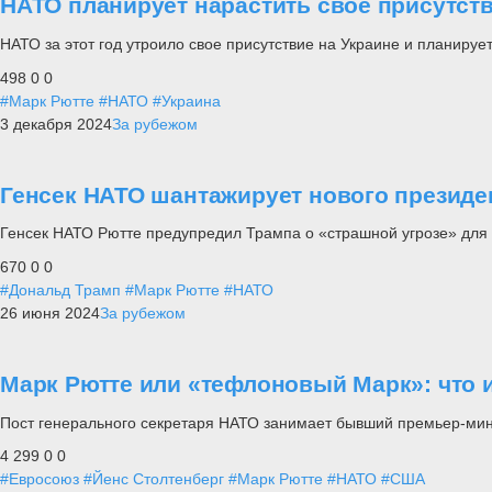
НАТО планирует нарастить свое присутств
НАТО за этот год утроило свое присутствие на Украине и планируе
498
0
0
#Марк Рютте
#НАТО
#Украина
3 декабря 2024
За рубежом
Генсек НАТО шантажирует нового презид
Генсек НАТО Рютте предупредил Трампа о «страшной угрозе» для 
670
0
0
#Дональд Трамп
#Марк Рютте
#НАТО
26 июня 2024
За рубежом
Марк Рютте или «тефлоновый Марк»: что 
Пост генерального секретаря НАТО занимает бывший премьер-ми
4 299
0
0
#Евросоюз
#Йенс Столтенберг
#Марк Рютте
#НАТО
#США