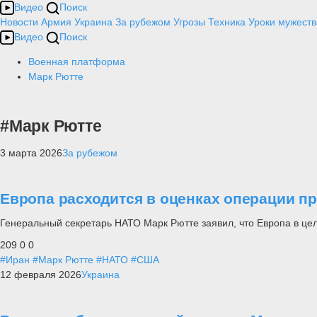
Видео
Поиск
Новости
Армия
Украина
За рубежом
Угрозы
Техника
Уроки мужеств
Видео
Поиск
Военная платформа
Марк Рютте
#Марк Рютте
3 марта 2026
За рубежом
Европа расходится в оценках операции пр
Генеральный секретарь НАТО Марк Рютте заявил, что Европа в ц
209
0
0
#Иран
#Марк Рютте
#НАТО
#США
12 февраля 2026
Украина