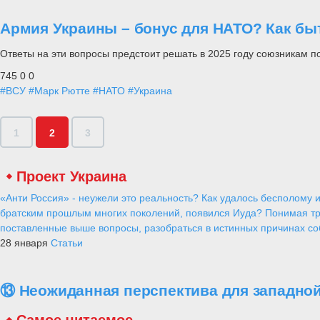
Армия Украины – бонус для НАТО? Как быт
Ответы на эти вопросы предстоит решать в 2025 году союзникам п
745
0
0
#ВСУ
#Марк Рютте
#НАТО
#Украина
1
2
3
Проект Украина
«Анти Россия» - неужели это реальность? Как удалось бесполому и
братским прошлым многих поколений, появился Иуда? Понимая тр
поставленные выше вопросы, разобраться в истинных причинах соб
28 января
Статьи
⑬ Неожиданная перспектива для западной