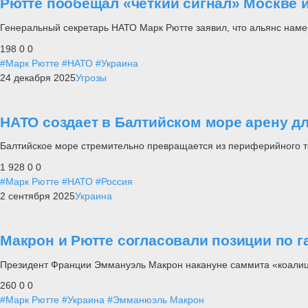
Рютте пообещал «четкий сигнал» Москве 
Генеральный секретарь НАТО Марк Рютте заявил, что альянс намер
198
0
0
#Марк Рютте
#НАТО
#Украина
24 декабря 2025
Угрозы
НАТО создает в Балтийском море арену д
Балтийское море стремительно превращается из периферийного т
1 928
0
0
#Марк Рютте
#НАТО
#Россия
2 сентября 2025
Украина
Макрон и Рютте согласовали позиции по 
Президент Франции Эммануэль Макрон накануне саммита «коалиц
260
0
0
#Марк Рютте
#Украина
#Эмманюэль Макрон