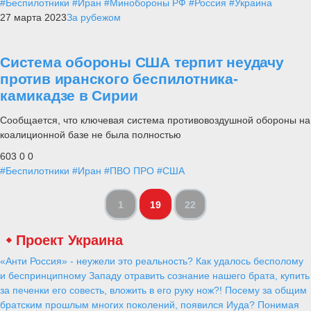
#Беспилотники
#Иран
#Минобороны РФ
#Россия
#Украина
27 марта 2023
За рубежом
Система обороны США терпит неудачу
против иранского беспилотника-
камикадзе в Сирии
Сообщается, что ключевая система противовоздушной обороны на
коалиционной базе не была полностью
603
0
0
#Беспилотники
#Иран
#ПВО ПРО
#США
1
19
22
Проект Украина
«Анти Россия» - неужели это реальность? Как удалось бесполому
и беспринципному Западу отравить сознание нашего брата, купить
за печенки его совесть, вложить в его руку нож?! Посему за общим
братским прошлым многих поколений, появился Иуда? Понимая