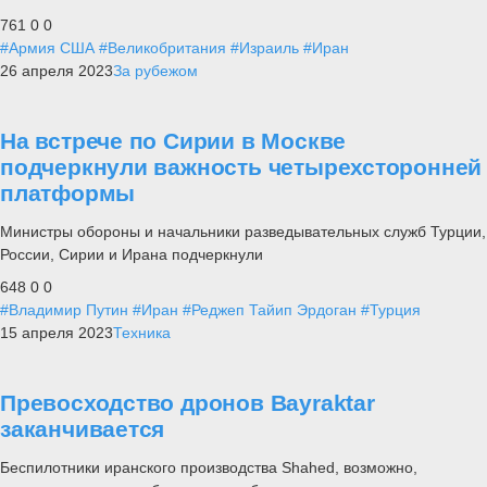
761
0
0
#Армия США
#Великобритания
#Израиль
#Иран
26 апреля 2023
За рубежом
На встрече по Сирии в Москве
подчеркнули важность четырехсторонней
платформы
Министры обороны и начальники разведывательных служб Турции,
России, Сирии и Ирана подчеркнули
648
0
0
#Владимир Путин
#Иран
#Реджеп Тайип Эрдоган
#Турция
15 апреля 2023
Техника
Превосходство дронов Bayraktar
заканчивается
Беспилотники иранского производства Shahed, возможно,