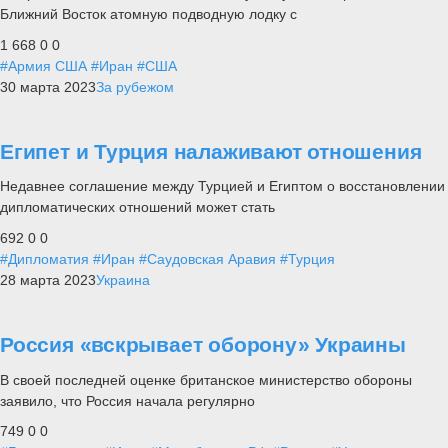
Ближний Восток атомную подводную лодку с
1 668
0
0
#Армия США
#Иран
#США
30 марта 2023
За рубежом
Египет и Турция налаживают отношения
Недавнее соглашение между Турцией и Египтом о восстановлении
дипломатических отношений может стать
692
0
0
#Дипломатия
#Иран
#Саудовская Аравия
#Турция
28 марта 2023
Украина
Россия «вскрывает оборону» Украины
В своей последней оценке британское министерство обороны
заявило, что Россия начала регулярно
749
0
0