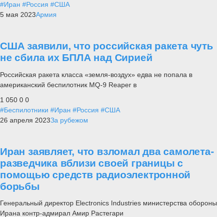
#Иран
#Россия
#США
5 мая 2023
Армия
США заявили, что российская ракета чуть
не сбила их БПЛА над Сирией
Российская ракета класса «земля-воздух» едва не попала в
американский беспилотник MQ-9 Reaper в
1 050
0
0
#Беспилотники
#Иран
#Россия
#США
26 апреля 2023
За рубежом
Иран заявляет, что взломал два самолета-
разведчика вблизи своей границы с
помощью средств радиоэлектронной
борьбы
Генеральный директор Electronics Industries министерства обороны
Ирана контр-адмирал Амир Растегари