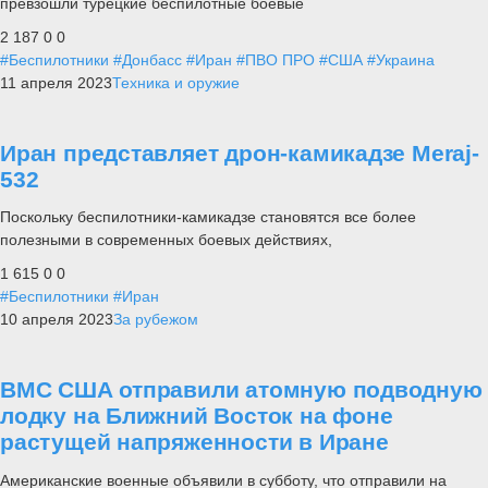
превзошли турецкие беспилотные боевые
2 187
0
0
#Беспилотники
#Донбасс
#Иран
#ПВО ПРО
#США
#Украина
11 апреля 2023
Техника и оружие
Иран представляет дрон-камикадзе Meraj-
532
Поскольку беспилотники-камикадзе становятся все более
полезными в современных боевых действиях,
1 615
0
0
#Беспилотники
#Иран
10 апреля 2023
За рубежом
ВМС США отправили атомную подводную
лодку на Ближний Восток на фоне
растущей напряженности в Иране
Американские военные объявили в субботу, что отправили на