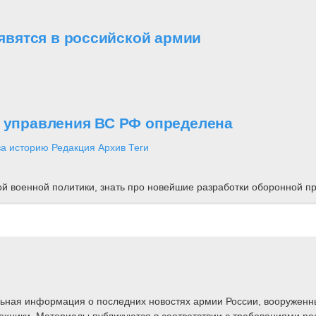
вятся в российской армии
о управления ВС РФ определена
за историю
Редакция
Архив
Теги
ной военной политики, знать про новейшие разработки оборонной
альная информация о последних новостях армии России, вооружен
техники. Материалы публикуются в соответствии с требованиями ро