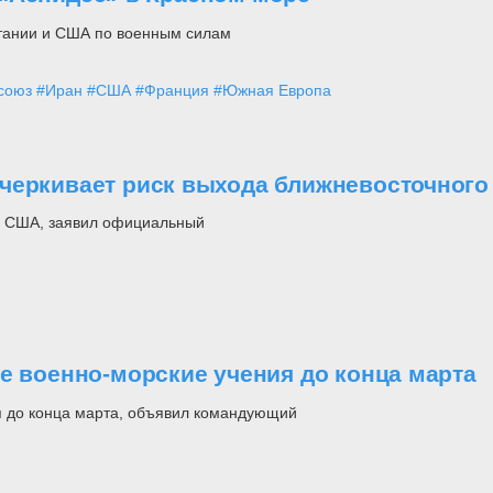
итании и США по военным силам
союз
#Иран
#США
#Франция
#Южная Европа
черкивает риск выхода ближневосточного 
за США, заявил официальный
е военно-морские учения до конца марта
я до конца марта, объявил командующий