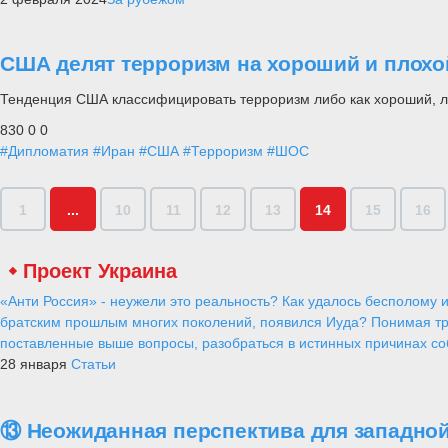
США делят терроризм на хороший и плохо
Тенденция США классифицировать терроризм либо как хороший, л
830
0
0
#Дипломатия
#Иран
#США
#Терроризм
#ШОС
1
...
10
11
12
13
14
15
16
Проект Украина
«Анти Россия» - неужели это реальность? Как удалось бесполому и
братским прошлым многих поколений, появился Иуда? Понимая тр
поставленные выше вопросы, разобраться в истинных причинах соб
28 января
Статьи
⑬ Неожиданная перспектива для западной