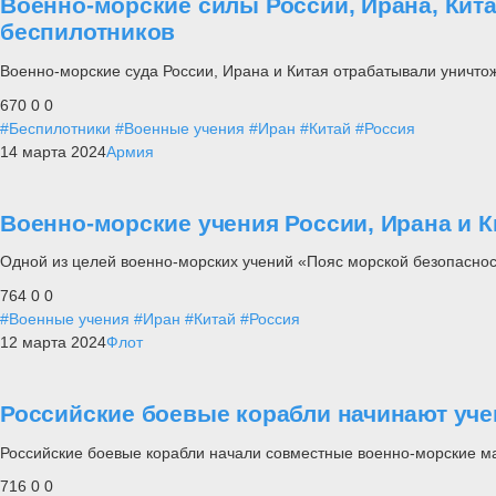
Военно-морские силы России, Ирана, Кит
беспилотников
Военно-морские суда России, Ирана и Китая отрабатывали уничто
670
0
0
#Беспилотники
#Военные учения
#Иран
#Китай
#Россия
14 марта 2024
Армия
Военно-морские учения России, Ирана и 
Одной из целей военно-морских учений «Пояс морской безопаснос
764
0
0
#Военные учения
#Иран
#Китай
#Россия
12 марта 2024
Флот
Российские боевые корабли начинают уче
Российские боевые корабли начали совместные военно-морские м
716
0
0