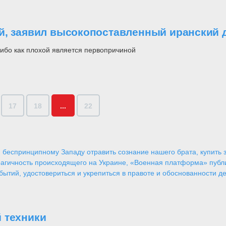
й, заявил высокопоставленный иранский 
ибо как плохой является первопричиной
17
18
...
22
 беспринципному Западу отравить сознание нашего брата, купить за
агичность происходящего на Украине, «Военная платформа» публ
ытий, удостовериться и укрепиться в правоте и обоснованности де
 техники