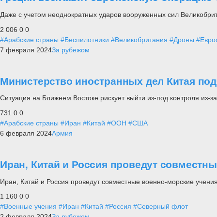
Даже с учетом неоднократных ударов вооруженных сил Великобр
2 006
0
0
#Арабские страны
#Беспилотники
#Великобритания
#Дроны
#Евро
7 февраля 2024
За рубежом
Министерство иностранных дел Китая под
Ситуация на Ближнем Востоке рискует выйти из-под контроля из-
731
0
0
#Арабские страны
#Иран
#Китай
#ООН
#США
6 февраля 2024
Армия
Иран, Китай и Россия проведут совместны
Иран, Китай и Россия проведут совместные военно-морские учени
1 160
0
0
#Военные учения
#Иран
#Китай
#Россия
#Северный флот
2 февраля 2024
За рубежом