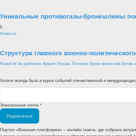
Уникальные противогазы-бронешлемы поя
5
Новости
Структура главного военно-политическог
Новости
За рубежом
Армия
Угрозы
Техника
Уроки мужества
Битва 
Хотите всегда быть в курсе событий отечественной и международ
Электронная почта *
Подписаться
Портал «Военная платформа» – онлайн газета, где собрана акту
а также уникальных разработках в области вооружения и военной 