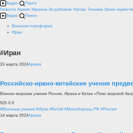
Видео
Поиск
Новости
Армия
Украина
За рубежом
Угрозы
Техника
Уроки мужеств
Видео
Поиск
Военная платформа
Иран
#Иран
15 марта 2024
Армия
Российско-ирано-китайские учения пред
Военно-морские учения России, Ирана и Китая «Пояс морской без
925
0
0
#Военные учения
#Иран
#Китай
#Минобороны РФ
#Россия
14 марта 2024
Армия