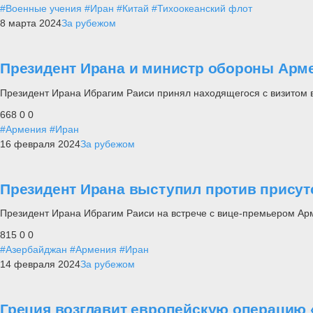
#Военные учения
#Иран
#Китай
#Тихоокеанский флот
8 марта 2024
За рубежом
Президент Ирана и министр обороны Арме
Президент Ирана Ибрагим Раиси принял находящегося с визитом
668
0
0
#Армения
#Иран
16 февраля 2024
За рубежом
Президент Ирана выступил против присут
Президент Ирана Ибрагим Раиси на встрече с вице-премьером Ар
815
0
0
#Азербайджан
#Армения
#Иран
14 февраля 2024
За рубежом
Греция возглавит европейскую операцию 