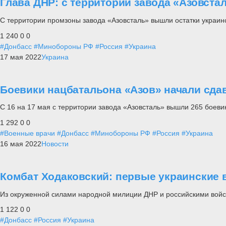
Глава ДНР: с территории завода «Азовст
С территории промзоны завода «Азовсталь» вышли остатки украин
1 240
0
0
#Донбасс
#Минобороны РФ
#Россия
#Украина
17 мая 2022
Украина
Боевики нацбатальона «Азов» начали сдав
С 16 на 17 мая с территории завода «Азовсталь» вышли 265 боеви
1 292
0
0
#Военные врачи
#Донбасс
#Минобороны РФ
#Россия
#Украина
16 мая 2022
Новости
Комбат Ходаковский: первые украинские 
Из окруженной силами народной милиции ДНР и российскими войс
1 122
0
0
#Донбасс
#Россия
#Украина