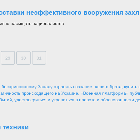
Поставки неэффективного вооружения захл
тивно насыщать националистов
29
30
31
 беспринципному Западу отравить сознание нашего брата, купить за
агичность происходящего на Украине, «Военная платформа» публ
ытий, удостовериться и укрепиться в правоте и обоснованности де
 техники