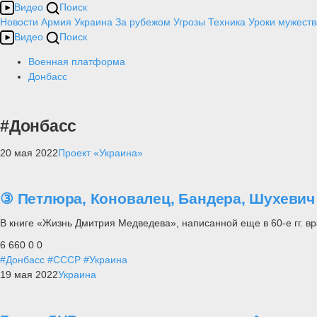
Видео
Поиск
Новости
Армия
Украина
За рубежом
Угрозы
Техника
Уроки мужеств
Видео
Поиск
Военная платформа
Донбасс
#Донбасс
20 мая 2022
Проект «Украина»
③ Петлюра, Коновалец, Бандера, Шухевич 
В книге «Жизнь Дмитрия Медведева», написанной еще в 60-е гг. 
6 660
0
0
#Донбасс
#СССР
#Украина
19 мая 2022
Украина