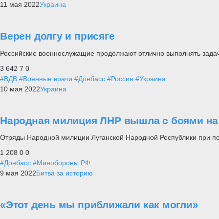
11 мая 2022
Украина
Верен долгу и присяге
Российские военнослужащие продолжают отлично выполнять задач
3 642
7
0
#ВДВ
#Военные врачи
#Донбасс
#Россия
#Украина
10 мая 2022
Украина
Народная милиция ЛНР вышла с боями на
Отряды Народной милиции Луганской Народной Республики при п
1 208
0
0
#Донбасс
#Минобороны РФ
9 мая 2022
Битва за историю
«Этот день мы приближали как могли»