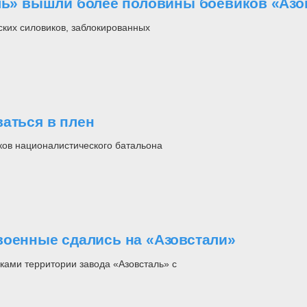
аль» вышли более половины боевиков «Азо
ских силовиков, заблокированных
аться в плен
ков националистического батальона
военные сдались на «Азовстали»
ками территории завода «Азовсталь» с