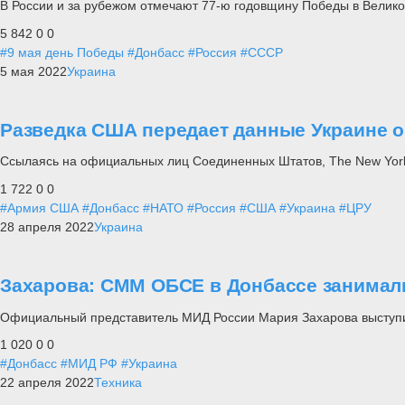
В России и за рубежом отмечают 77-ю годовщину Победы в Велико
5 842
0
0
#9 мая день Победы
#Донбасс
#Россия
#СССР
5 мая 2022
Украина
Разведка США передает данные Украине 
Ссылаясь на официальных лиц Соединенных Штатов, The New York
1 722
0
0
#Армия США
#Донбасс
#НАТО
#Россия
#США
#Украина
#ЦРУ
28 апреля 2022
Украина
Захарова: СММ ОБСЕ в Донбассе занимал
Официальный представитель МИД России Мария Захарова выступила
1 020
0
0
#Донбасс
#МИД РФ
#Украина
22 апреля 2022
Техника