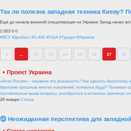
Так ли полезна западная техника Киеву? 
Ещё до начала военной спецоперации на Украине Запад начал ак
2 053
0
0
#ВСУ
#Донбасс
#С-400
#США
#Турция
#Украина
1
...
22
23
24
25
26
27
28
Проект Украина
«Анти Россия» - неужели это реальность? Как удалось бесполому и
братским прошлым многих поколений, появился Иуда? Понимая тр
поставленные выше вопросы, разобраться в истинных причинах соб
28 января
Статьи
⑬ Неожиданная перспектива для западной