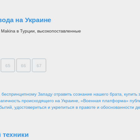
авода на Украине
r Makina в Турции, высокопоставленные
65
66
67
 беспринципному Западу отравить сознание нашего брата, купить за
агичность происходящего на Украине, «Военная платформа» публ
ытий, удостовериться и укрепиться в правоте и обоснованности де
 техники