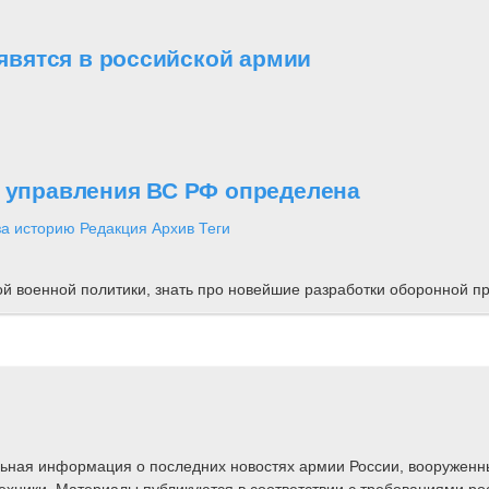
вятся в российской армии
о управления ВС РФ определена
за историю
Редакция
Архив
Теги
ной военной политики, знать про новейшие разработки оборонной
альная информация о последних новостях армии России, вооружен
техники. Материалы публикуются в соответствии с требованиями ро