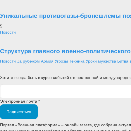
Уникальные противогазы-бронешлемы поя
5
Новости
Структура главного военно-политическог
Новости
За рубежом
Армия
Угрозы
Техника
Уроки мужества
Битва 
Хотите всегда быть в курсе событий отечественной и международ
Электронная почта *
Подписаться
Портал «Военная платформа» – онлайн газета, где собрана акту
а также уникальных разработках в области вооружения и военной 