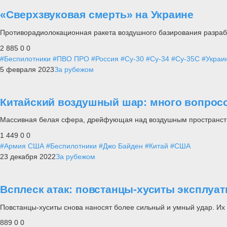
«Сверхзвуковая смерть» на Украине
Противорадиолокационная ракета воздушного базирования разрабо
2 885
0
0
#Беспилотники
#ПВО ПРО
#Россия
#Су-30
#Су-34
#Су-35С
#Украи
5 февраля 2023
За рубежом
Китайский воздушный шар: много вопрос
Массивная белая сфера, дрейфующая над воздушным пространст
1 449
0
0
#Армия США
#Беспилотники
#Джо Байден
#Китай
#США
23 декабря 2022
За рубежом
Всплеск атак: повстанцы-хуситы эксплуа
Повстанцы-хуситы снова наносят более сильный и умный удар. И
889
0
0