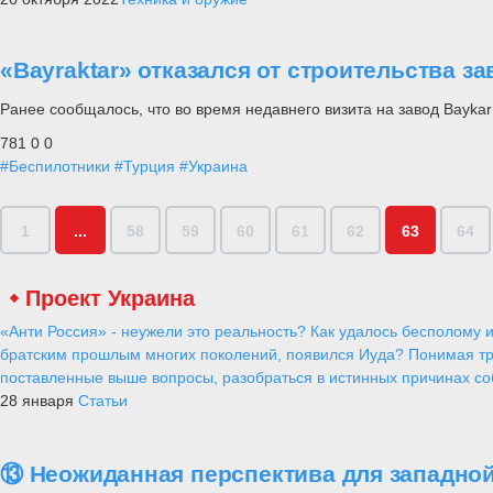
«Bayraktar» отказался от строительства з
Ранее сообщалось, что во время недавнего визита на завод Bayka
781
0
0
#Беспилотники
#Турция
#Украина
1
...
58
59
60
61
62
63
64
Проект Украина
«Анти Россия» - неужели это реальность? Как удалось бесполому и
братским прошлым многих поколений, появился Иуда? Понимая тр
поставленные выше вопросы, разобраться в истинных причинах соб
28 января
Статьи
⑬ Неожиданная перспектива для западной