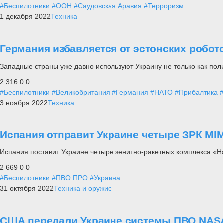
#Беспилотники
#ООН
#Саудовская Аравия
#Терроризм
1 декабря 2022
Техника
Германия избавляется от эстонских робот
Западные страны уже давно используют Украину не только как пол
2 316
0
0
#Беспилотники
#Великобритания
#Германия
#НАТО
#Прибалтика
3 ноября 2022
Техника
Испания отправит Украине четыре ЗРК MI
Испания поставит Украине четыре зенитно-ракетных комплекса «H
2 669
0
0
#Беспилотники
#ПВО ПРО
#Украина
31 октября 2022
Техника и оружие
США передали Украине системы ПВО NA