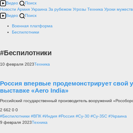
Видео
Поиск
Новости
Армия
Украина
За рубежом
Угрозы
Техника
Уроки мужеств
Видео
Поиск
Военная платформа
Беспилотники
#Беспилотники
10 февраля 2023
Техника
Россия впервые продемонстрирует свой у
выставке «Aero India»
Российский государственный производитель вооружений «Рособоро
2 662
0
0
#Беспилотники
#ВПК
#Индия
#Россия
#Су-30
#Су-35С
#Украина
9 февраля 2023
Техника