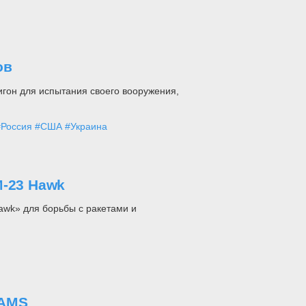
ов
игон для испытания своего вооружения,
#Россия
#США
#Украина
M-23 Hawk
awk» для борьбы с ракетами и
SAMS