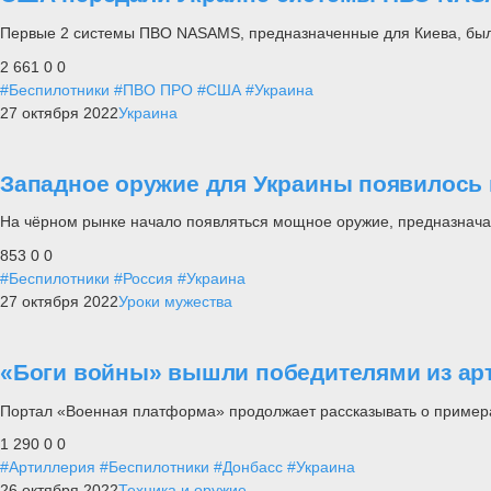
Первые 2 системы ПВО NASAMS, предназначенные для Киева, бы
2 661
0
0
#Беспилотники
#ПВО ПРО
#США
#Украина
27 октября 2022
Украина
Западное оружие для Украины появилось 
На чёрном рынке начало появляться мощное оружие, предназнач
853
0
0
#Беспилотники
#Россия
#Украина
27 октября 2022
Уроки мужества
«Боги войны» вышли победителями из ар
Портал «Военная платформа» продолжает рассказывать о примера
1 290
0
0
#Артиллерия
#Беспилотники
#Донбасс
#Украина
26 октября 2022
Техника и оружие