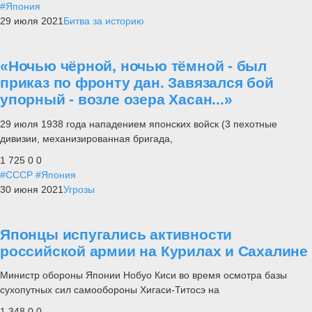
#Япония
29 июля 2021
Битва за историю
«Ночью чёрной, ночью тёмной - был
приказ по фронту дан. Завязался бой
упорный - возле озера Хасан...»
29 июля 1938 года нападением японских войск (3 пехотные
дивизии, механизированная бригада,
1 725
0
0
#СССР
#Япония
30 июня 2021
Угрозы
Японцы испугались активности
российской армии на Курилах и Сахалине
Министр обороны Японии Нобуо Киси во время осмотра базы
сухопутных сил самообороны Хигаси-Титосэ на
1 348
0
0